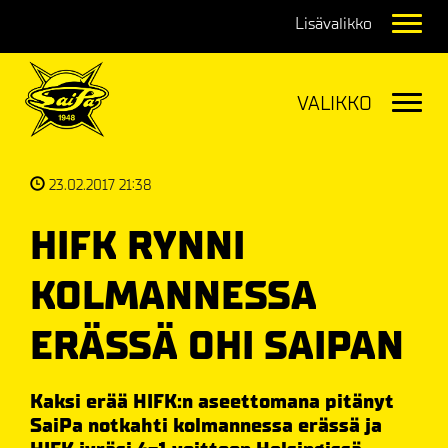
Navig
Navig
23.02.2017 21:38
HIFK RYNNI
KOLMANNESSA
ERÄSSÄ OHI SAIPAN
Kaksi erää HIFK:n aseettomana pitänyt
SaiPa notkahti kolmannessa erässä ja