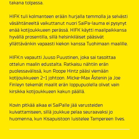
takana tolpassa.
HIFK tuli kolmanteen erään hurjalla temmolla ja selvästi
väsähtäneeltä vaikuttanut nuori SaiPa-lauma ei pysynyt
enää kotijoukkueen perässä. HIFK käytti maalipaikkansa
hyvällä prosentilla, sillä helsinkiläiset pääsivät
yllättävänkin vapaasti kiekon kanssa Tuohimaan maalille.
HIFK:n vapautti Juuso Puustinen, joka sai tasoittaa
ottelun maalin edustalta. Ratkaisu nähtiin erän
puolessavälissä, kun Roope Hintz pääsi viemään
kotijoukkueen 2-1 johtoon. Micke-Max Åstenin ja Joe
Finleyn tekemät maalit erän loppupuolella olivat vain
kirsikka kotijoukkueen kakun päällä.
Kovin pitkää aikaa ei SaiPalle jää varusteiden
kuivattamiseen, sillä joukkue pelaa seuraavaksi jo
huomenna, kun Kisapuistoon luistelee Tampereen Ilves.