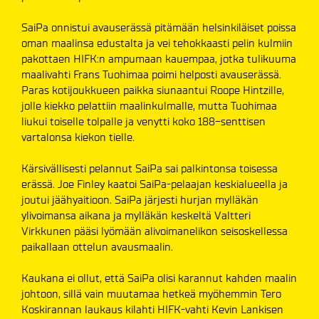
SaiPa onnistui avauserässä pitämään helsinkiläiset poissa
oman maalinsa edustalta ja vei tehokkaasti pelin kulmiin
pakottaen HIFK:n ampumaan kauempaa, jotka tulikuuma
maalivahti Frans Tuohimaa poimi helposti avauserässä.
Paras kotijoukkueen paikka siunaantui Roope Hintzille,
jolle kiekko pelattiin maalinkulmalle, mutta Tuohimaa
liukui toiselle tolpalle ja venytti koko 188-senttisen
vartalonsa kiekon tielle.
Kärsivällisesti pelannut SaiPa sai palkintonsa toisessa
erässä. Joe Finley kaatoi SaiPa-pelaajan keskialueella ja
joutui jäähyaitioon. SaiPa järjesti hurjan mylläkän
ylivoimansa aikana ja mylläkän keskeltä Valtteri
Virkkunen pääsi lyömään alivoimanelikon seisoskellessa
paikallaan ottelun avausmaalin.
Kaukana ei ollut, että SaiPa olisi karannut kahden maalin
johtoon, sillä vain muutamaa hetkeä myöhemmin Tero
Koskirannan laukaus kilahti HIFK-vahti Kevin Lankisen