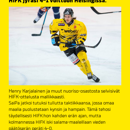
HIFK jyräsi 4-1 voittoon Helsingissä.
Henry Karjalainen ja muut nuoriso-osastosta selvisivät
HIFK-ottelusta mallikkaasti.
SaiPa jatkoi tutuksi tullutta taktiikkaansa, jossa omaa
maalia puolustetaan kynsin ja hampain. Tämä tehosi
täydellisesti HIFK:hon kahden erän ajan, mutta
kolmannessa HIFK iski salama-maaleillaan vieden
päätöserän peräti 4-0.