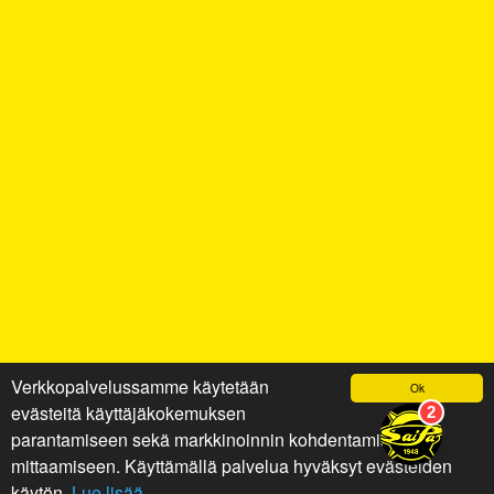
Verkkopalvelussamme käytetään
Ok
evästeitä käyttäjäkokemuksen
parantamiseen sekä markkinoinnin kohdentamiseen ja
mittaamiseen. Käyttämällä palvelua hyväksyt evästeiden
käytön.
Lue lisää