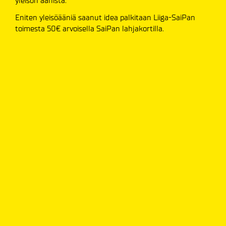
yleisön äänistä.
Eniten yleisöääniä saanut idea palkitaan Liiga-SaiPan
toimesta 50€ arvoisella SaiPan lahjakortilla.