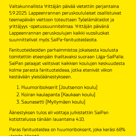
Valtakunnallista Yrittäjän päivää vietettiin perjantaina
5.9.2025. Lappeenrannan peruskoululaiset osallistuivat
teemapäivän viettoon toteuttaen Työelämätaidot ja
yrittäjyys -opetussuunnitelmaa. Yrittäjän päivänä
Lappeenrannan peruskoulujen kaikki vuosiluokat
suunnittelivat myös SaiPa-fanituoteideoita.
Fanituoteideoiden parhaimmistoa jokaisesta koulusta
toimitettiin eteenpäin ihailtavaksi suoraan Liiga-SaiPalle.
SaiPan pelaajat valitsivat kaikkien koulujen keskuudesta
kolme parasta fanituoteideaa, jotka etenivät viikon
kestävään yleisöäänestykseen.
Huumoribokserit (Joutsenon koulu)
Koiran kaulapanta (Kaukaan koulu)
Saunasetti (Myllymäen koulu)
Äänestyksen tulos eli voittaja julkistettiin SaiPan
kotiottelussa tänään lauantaina 4.10.
Paras fanituoteidea on huumoribokserit, joka keräsi 68%