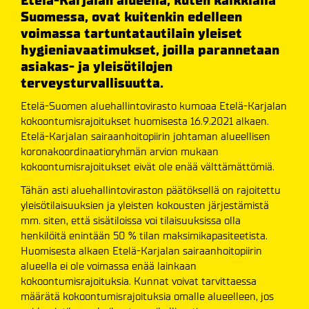
Etelä-Karjalan alueella, kuten kaikkialla
Suomessa, ovat kuitenkin edelleen
voimassa tartuntatautilain yleiset
hygieniavaatimukset, joilla parannetaan
asiakas- ja yleisötilojen
terveysturvallisuutta.
Etelä-Suomen aluehallintovirasto kumoaa Etelä-Karjalan
kokoontumisrajoitukset huomisesta 16.9.2021 alkaen.
Etelä-Karjalan sairaanhoitopiirin johtaman alueellisen
koronakoordinaatioryhmän arvion mukaan
kokoontumisrajoitukset eivät ole enää välttämättömiä.
Tähän asti aluehallintoviraston päätöksellä on rajoitettu
yleisötilaisuuksien ja yleisten kokousten järjestämistä
mm. siten, että sisätiloissa voi tilaisuuksissa olla
henkilöitä enintään 50 % tilan maksimikapasiteetista.
Huomisesta alkaen Etelä-Karjalan sairaanhoitopiirin
alueella ei ole voimassa enää lainkaan
kokoontumisrajoituksia. Kunnat voivat tarvittaessa
määrätä kokoontumisrajoituksia omalle alueelleen, jos