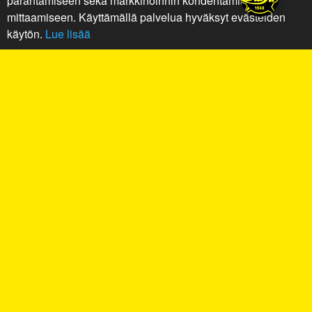
parantamiseen sekä markkinoinnin kohdentamiseen ja
mittaamiseen. Käyttämällä palvelua hyväksyt evästeiden
käytön.
Lue lisää