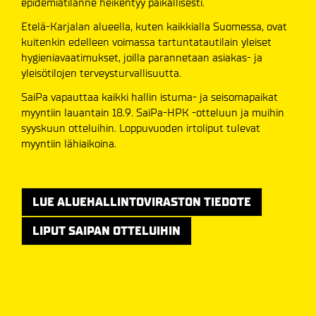
epidemiatilanne heikentyy paikallisesti.
Etelä-Karjalan alueella, kuten kaikkialla Suomessa, ovat
kuitenkin edelleen voimassa tartuntatautilain yleiset
hygieniavaatimukset, joilla parannetaan asiakas- ja
yleisötilojen terveysturvallisuutta.
SaiPa vapauttaa kaikki hallin istuma- ja seisomapaikat
myyntiin lauantain 18.9. SaiPa-HPK -otteluun ja muihin
syyskuun otteluihin. Loppuvuoden irtoliput tulevat
myyntiin lähiaikoina.
LUE ALUEHALLINTOVIRASTON TIEDOTE
LIPUT SAIPAN OTTELUIHIN