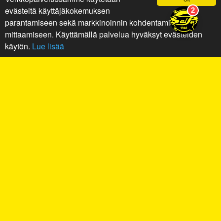
evästeitä käyttäjäkokemuksen
parantamiseen sekä markkinoinnin kohdentamiseen ja
mittaamiseen. Käyttämällä palvelua hyväksyt evästeiden
käytön.
Lue lisää