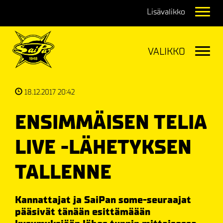
Navig
Navig
18.12.2017 20:42
ENSIMMÄISEN TELIA
LIVE -LÄHETYKSEN
TALLENNE
Kannattajat ja SaiPan some-seuraajat
pääsivät tänään esittämäään