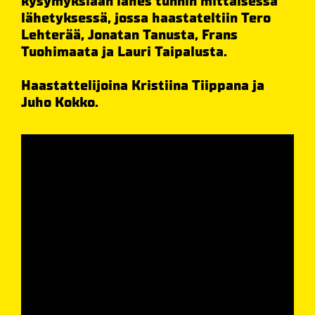
kysymyksiään lähes tunnin mittaisessa
lähetyksessä, jossa haastateltiin Tero
Lehterää, Jonatan Tanusta, Frans
Tuohimaata ja Lauri Taipalusta.
Haastattelijoina Kristiina Tiippana ja
Juho Kokko.