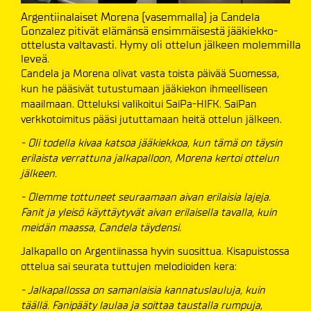
Argentiinalaiset Morena (vasemmalla) ja Candela
Gonzalez pitivät elämänsä ensimmäisestä jääkiekko-
ottelusta valtavasti. Hymy oli ottelun jälkeen molemmilla
leveä.
Candela ja Morena olivat vasta toista päivää Suomessa,
kun he pääsivät tutustumaan jääkiekon ihmeelliseen
maailmaan. Otteluksi valikoitui SaiPa-HIFK. SaiPan
verkkotoimitus pääsi jututtamaan heitä ottelun jälkeen.
- Oli todella kivaa katsoa jääkiekkoa, kun tämä on täysin
erilaista verrattuna jalkapalloon, Morena kertoi ottelun
jälkeen.
- Olemme tottuneet seuraamaan aivan erilaisia lajeja.
Fanit ja yleisö käyttäytyvät aivan erilaisella tavalla, kuin
meidän maassa, Candela täydensi.
Jalkapallo on Argentiinassa hyvin suosittua. Kisapuistossa
ottelua sai seurata tuttujen melodioiden kera:
- Jalkapallossa on samanlaisia kannatuslauluja, kuin
täällä
. Fanipääty laulaa ja soittaa taustalla rumpuja,