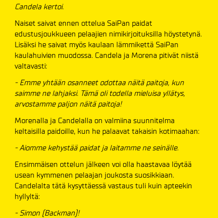
Candela kertoi.
Naiset saivat ennen ottelua SaiPan paidat
edustusjoukkueen pelaajien nimikirjoituksilla höystetynä.
Lisäksi he saivat myös kaulaan lämmikettä SaiPan
kaulahuivien muodossa. Candela ja Morena pitivät niistä
valtavasti:
- Emme yhtään osanneet odottaa näitä paitoja, kun
saimme ne lahjaksi. Tämä oli todella mieluisa yllätys,
arvostamme paljon näitä paitoja!
Morenalla ja Candelalla on valmiina suunnitelma
keltaisilla paidoille, kun he palaavat takaisin kotimaahan:
- Aiomme kehystää paidat ja laitamme ne seinälle.
Ensimmäisen ottelun jälkeen voi olla haastavaa löytää
usean kymmenen pelaajan joukosta suosikkiaan.
Candelalta tätä kysyttäessä vastaus tuli kuin apteekin
hyllyltä:
- Simon (Backman)!