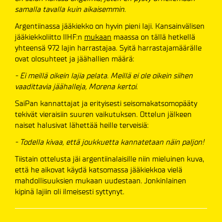
samalla tavalla kuin aikaisemmin
.
Argentiinassa jääkiekko on hyvin pieni laji. Kansainvälisen
jääkiekkoliitto IIHF:n
mukaan
maassa on tällä hetkellä
yhteensä 972 lajin harrastajaa. Syitä harrastajamäärälle
ovat olosuhteet ja jäähallien määrä:
- Ei meillä oikein lajia pelata. Meillä ei ole oikein siihen
vaadittavia jäähalleja, Morena kertoi.
SaiPan kannattajat ja erityisesti seisomakatsomopääty
tekivät vieraisiin suuren vaikutuksen. Ottelun jälkeen
naiset halusivat lähettää heille terveisiä:
- Todella kivaa, että joukkuetta kannatetaan näin paljon!
Tiistain ottelusta jäi argentiinalaisille niin mieluinen kuva,
että he aikovat käydä katsomassa jääkiekkoa vielä
mahdollisuuksien mukaan uudestaan. Jonkinlainen
kipinä lajiin oli ilmeisesti syttynyt.