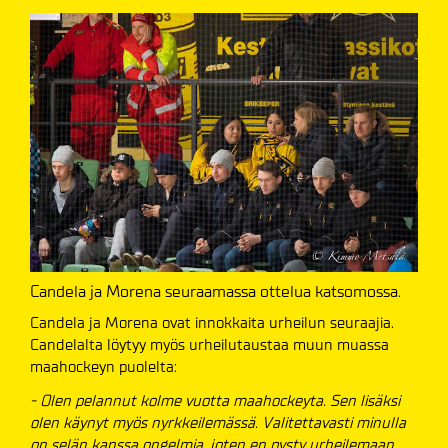
Candela ja Morena seuraamassa ottelua katsomossa.
Candela ja Morena ovat innokkaita urheilun seuraajia.
Candelalta löytyy myös urheilutaustaa muun muassa
maahockeyn puolelta:
- Olen pelannut kolme vuotta maahockeyta. Sen lisäksi
olen käynyt myös nyrkkeilemässä. Valitettavasti minulla
on selän kanssa ongelmia, joten en pysty urheilemaan