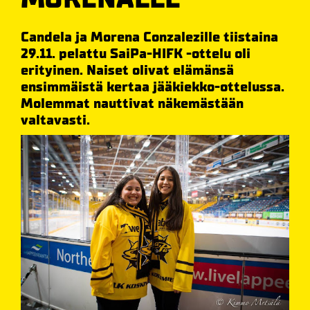
Candela ja Morena Conzalezille tiistaina
29.11. pelattu SaiPa-HIFK -ottelu oli
erityinen. Naiset olivat elämänsä
ensimmäistä kertaa jääkiekko-ottelussa.
Molemmat nauttivat näkemästään
valtavasti.