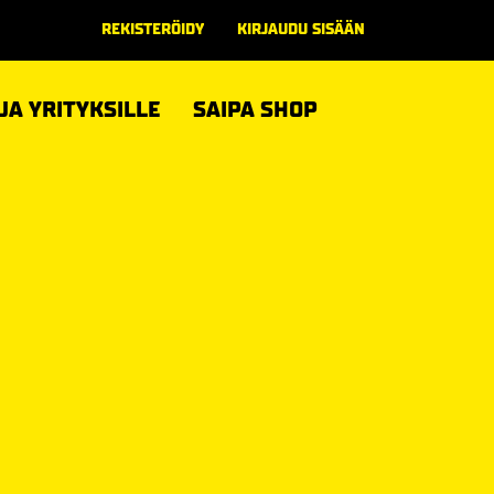
REKISTERÖIDY
KIRJAUDU SISÄÄN
 JA YRITYKSILLE
SAIPA SHOP