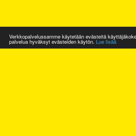
Verkkopalvelussamme käytetään evästeitä käyttäjäkok
palvelua hyväksyt evästeiden käytön.
Lue lisää