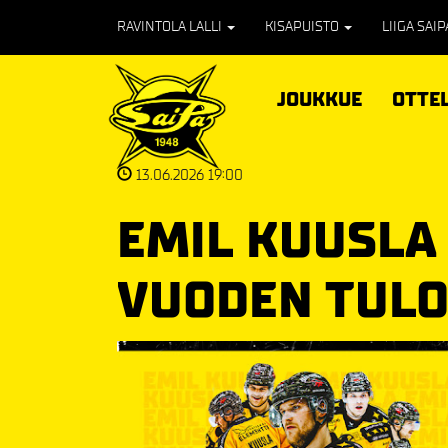
RAVINTOLA LALLI
KISAPUISTO
LIIGA SAI
JOUKKUE
OTTE
13.06.2026 19:00
EMIL KUUSLA 
VUODEN TUL