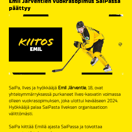
Emil Järventien vuokrasopimus SaiPassa
päättyy
SaiPa, Ilves ja hyökkääjä
Emil Järventie
, 18, ovat
yhteisymmärryksessä purkaneet Ilves-kasvatin voimassa
olleen vuokrasopimuksen, joka ulottui kevääseen 2024.
Hyökkääjä palaa SaiPasta Ilveksen organisaatioon
välittömästi.
SaiPa kiittää Emiliä ajasta SaiPassa ja toivottaa