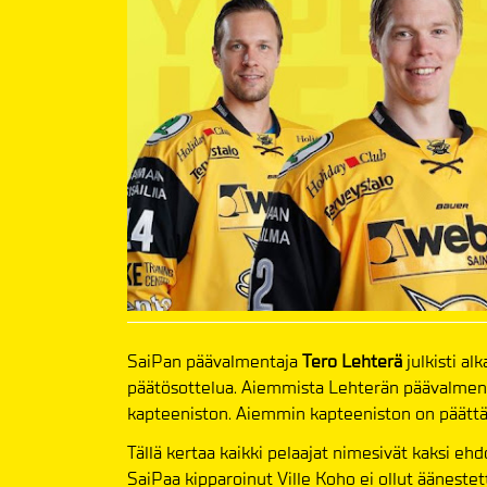
SaiPan päävalmentaja
Tero Lehterä
julkisti a
päätösottelua. Aiemmista Lehterän päävalmenta
kapteeniston. Aiemmin kapteeniston on päätt
Tällä kertaa kaikki pelaajat nimesivät kaksi ehd
SaiPaa kipparoinut Ville Koho ei ollut äänest