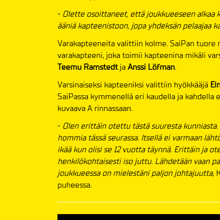
-
Olette osoittaneet, että joukkueeseen alkaa k
ääniä kapteenistoon, jopa yhdeksän pelaajaa k
Varakapteeneita valittiin kolme. SaiPan tuore 
varakapteeni, joka toimii kapteenina mikäli va
Teemu Ramstedt
ja
Anssi Löfman
.
Varsinaiseksi kapteeniksi valittiin hyökkääjä
El
SaiPassa kymmenellä eri kaudella ja kahdella ed
kuvaava A rinnassaan.
-
Olen erittäin otettu tästä suuresta kunniasta.
hommia tässä seurassa. Itsellä ei varmaan lähtök
ikää kun olisi se 12 vuotta täynnä. Erittäin ja 
henkilökohtaisesti iso juttu. Lähdetään vaan p
joukkueessa on mielestäni paljon johtajuutta,
K
puheessa.