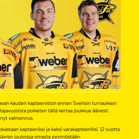
lkavan kauden kapteeniston ennen Sveitsin turnauksen
javuosista poiketen tällä kertaa joukkue äänesti
änyt valmennus.
okastaan kapteeniksi ja kaksi varakapteeniksi. 12 vuotta
ettävien joukossa omasta pyynnöstään.