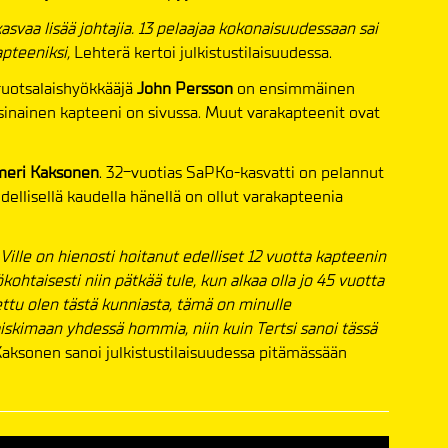
asvaa lisää johtajia. 13 pelaajaa kokonaisuudessaan sai
apteeniksi,
Lehterä kertoi julkistustilaisuudessa.
ruotsalaishyökkääjä
John Persson
on ensimmäinen
rsinainen kapteeni on sivussa. Muut varakapteenit ovat
meri Kaksonen
. 32-vuotias SaPKo-kasvatti on pelannut
ellisellä kaudella hänellä on ollut varakapteenia
 Ville on hienosti hoitanut edelliset 12 vuotta kapteenin
ohtaisesti niin pätkää tule, kun alkaa olla jo 45 vuotta
otettu olen tästä kunniasta, tämä on minulle
aiskimaan yhdessä hommia, niin kuin Tertsi sanoi tässä
aksonen sanoi julkistustilaisuudessa pitämässään