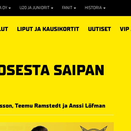
PA OY
U20 JA JUNIORIT
FANIT
HISTORIA
LUT
LIPUT JA KAUSIKORTIT
UUTISET
VIP
OSESTA SAIPAN
sson, Teemu Ramstedt ja Anssi Löfman