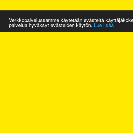
Verkkopalvelussamme käytetään evästeitä käyttäjäkok
palvelua hyväksyt evästeiden käytön.
Lue lisää