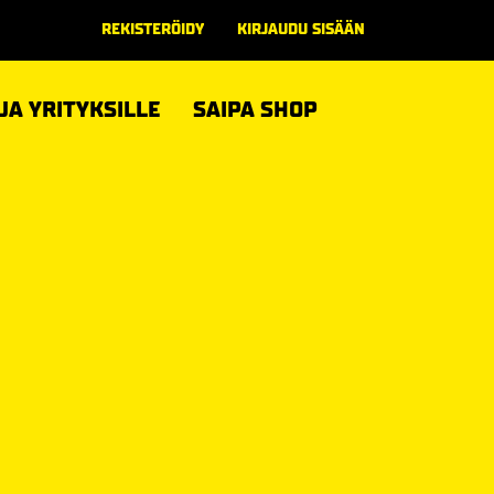
REKISTERÖIDY
KIRJAUDU SISÄÄN
 JA YRITYKSILLE
SAIPA SHOP