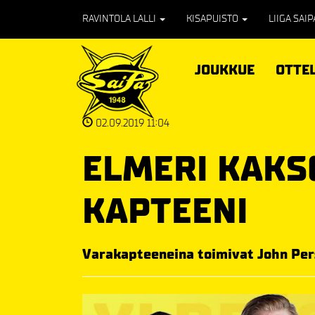
RAVINTOLA LALLI
KISAPUISTO
LIIGA SAI
JOUKKUE
OTTE
02.09.2019 11:04
ELMERI KAKS
KAPTEENI
Varakapteeneina toimivat John Per