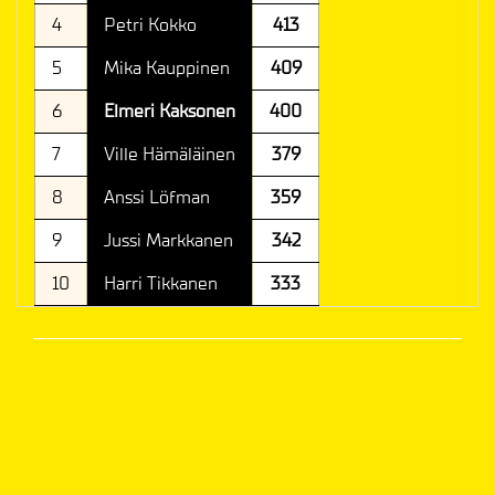
4
Petri Kokko
413
5
Mika Kauppinen
409
6
Elmeri Kaksonen
400
7
Ville Hämäläinen
379
8
Anssi Löfman
359
9
Jussi Markkanen
342
10
Harri Tikkanen
333