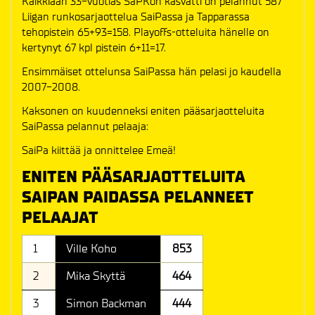
Kaikkiaan 33-vuotias SaPKon kasvatti on pelannut 587
Liigan runkosarjaottelua SaiPassa ja Tapparassa
tehopistein 65+93=158. Playoffs-otteluita hänelle on
kertynyt 67 kpl pistein 6+11=17.
Ensimmäiset ottelunsa SaiPassa hän pelasi jo kaudella
2007-2008.
Kaksonen on kuudenneksi eniten pääsarjaotteluita
SaiPassa pelannut pelaaja:
SaiPa kiittää ja onnittelee Emeä!
ENITEN PÄÄSARJAOTTELUITA
SAIPAN PAIDASSA PELANNEET
PELAAJAT
1
Ville Koho
853
2
Mika Skyttä
464
3
Simon Backman
444