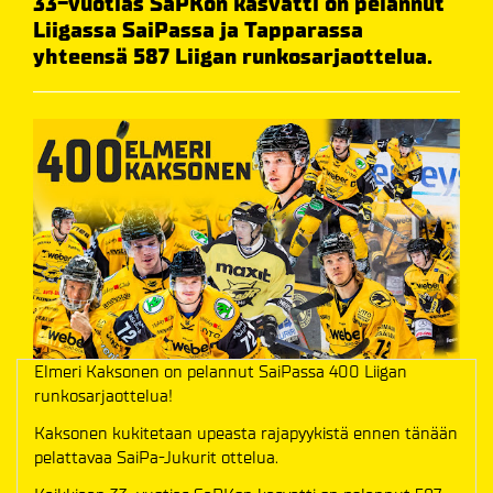
33-vuotias SaPKon kasvatti on pelannut
Liigassa SaiPassa ja Tapparassa
yhteensä 587 Liigan runkosarjaottelua.
Elmeri Kaksonen on pelannut SaiPassa 400 Liigan
runkosarjaottelua!
Kaksonen kukitetaan upeasta rajapyykistä ennen tänään
pelattavaa SaiPa-Jukurit ottelua.