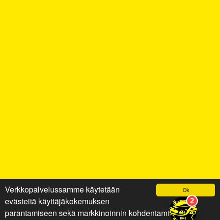
Verkkopalvelussamme käytetään
Ok
evästeitä käyttäjäkokemuksen
parantamiseen sekä markkinoinnin kohdentamiseen ja