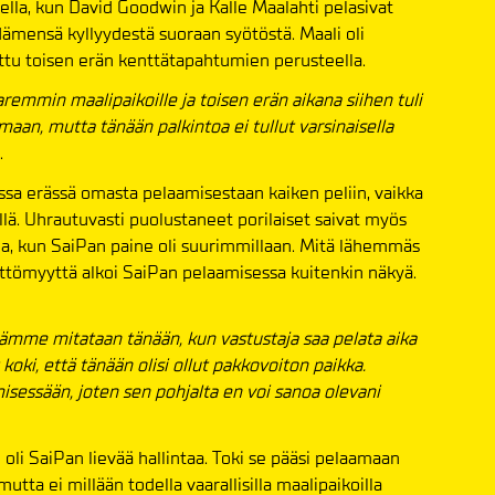
ella, kun David Goodwin ja Kalle Maalahti pelasivat
ämensä kyllyydestä suoraan syötöstä. Maali oli
ittu toisen erän kenttätapahtumien perusteella.
emmin maalipaikoille ja toisen erän aikana siihen tuli
aan, mutta tänään palkintoa ei tullut varsinaisella
.
ssa erässä omasta pelaamisestaan kaiken peliin, vaikka
llä. Uhrautuvasti puolustaneet porilaiset saivat myös
ja, kun SaiPan paine oli suurimmillaan. Mitä lähemmäs
ttömyyttä alkoi SaiPan pelaamisessa kuitenkin näkyä.
ämme mitataan tänään, kun vastustaja saa pelata aika
koki, että tänään olisi ollut pakkovoiton paikka.
sessään, joten sen pohjalta en voi sanoa olevani
n oli SaiPan lievää hallintaa. Toki se pääsi pelaamaan
utta ei millään todella vaarallisilla maalipaikoilla