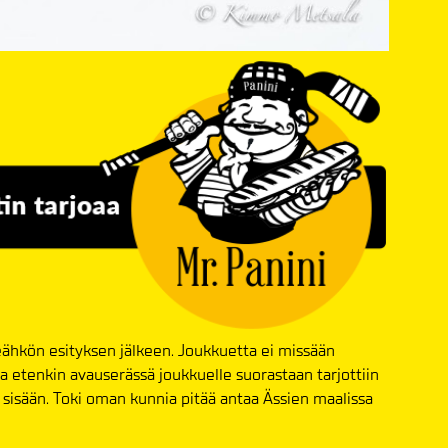
keähkön esityksen jälkeen. Joukkuetta ei missään
a etenkin avauserässä joukkuelle suorastaan tarjottiin
 sisään. Toki oman kunnia pitää antaa Ässien maalissa