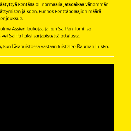
äätyttyä kentällä oli normaalia jatkoaikaa vähemmän
n päättymisen jälkeen, kunnes kenttäpelaajien määrä
er joukkue.
 kolme Ässien laukojaa ja kun SaiPan Tomi Iso-
 vei SaiPa kaksi sarjapistettä ottelusta.
a, kun Kisapuistossa vastaan luistelee Rauman Lukko.