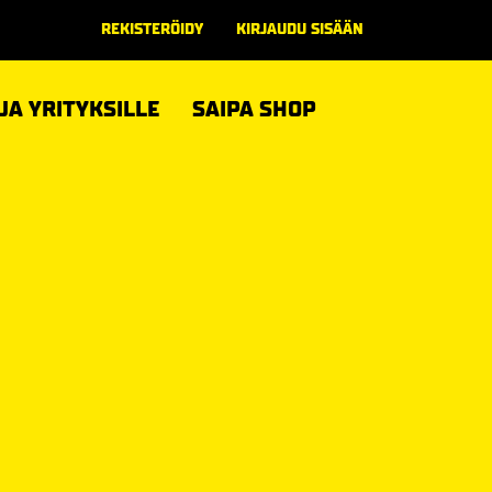
REKISTERÖIDY
KIRJAUDU SISÄÄN
 JA YRITYKSILLE
SAIPA SHOP