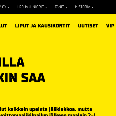
PA OY
U20 JA JUNIORIT
FANIT
HISTORIA
LUT
LIPUT JA KAUSIKORTIT
UUTISET
VIP
ILLA
KIN SAA
llut kaikkein upeinta jääkiekkoa, mutta
voittomaalikilpailun jälkeen maalein 2-1.