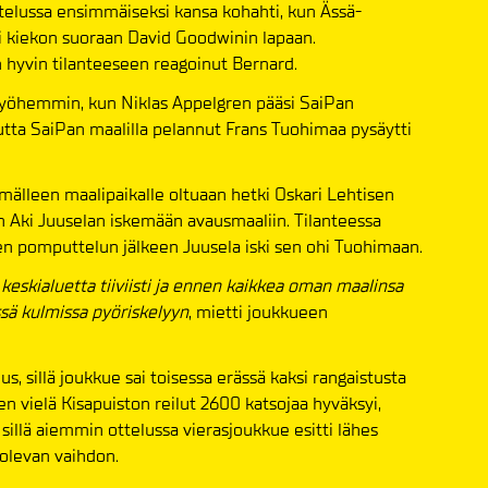
ttelussa ensimmäiseksi kansa kohahti, kun Ässä-
si kiekon suoraan David Goodwinin lapaan.
n hyvin tilanteeseen reagoinut Bernard.
yöhemmin, kun Niklas Appelgren pääsi SaiPan
utta SaiPan maalilla pelannut Frans Tuohimaa pysäytti
mälleen maalipaikalle oltuaan hetki Oskari Lehtisen
n Aki Juuselan iskemään avausmaaliin. Tilanteessa
en pomputtelun jälkeen Juusela iski sen ohi Tuohimaan.
 keskialuetta tiiviisti ja ennen kaikkea oman maalinsa
sä kulmissa pyöriskelyyn
, mietti joukkueen
 sillä joukkue sai toisessa erässä kaksi rangaistusta
n vielä Kisapuiston reilut 2600 katsojaa hyväksyi,
 sillä aiemmin ottelussa vierasjoukkue esitti lähes
olevan vaihdon.