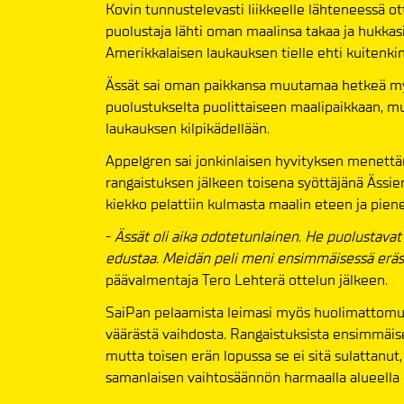
Kovin tunnustelevasti liikkeelle lähteneessä o
puolustaja lähti oman maalinsa takaa ja hukka
Amerikkalaisen laukauksen tielle ehti kuitenki
Ässät sai oman paikkansa muutamaa hetkeä m
puolustukselta puolittaiseen maalipaikkaan, m
laukauksen kilpikädellään.
Appelgren sai jonkinlaisen hyvityksen menettä
rangaistuksen jälkeen toisena syöttäjänä Ässie
kiekko pelattiin kulmasta maalin eteen ja pien
-
Ässät oli aika odotetunlainen. He puolustavat
edustaa. Meidän peli meni ensimmäisessä eräs
päävalmentaja Tero Lehterä ottelun jälkeen.
SaiPan pelaamista leimasi myös huolimattomuus,
väärästä vaihdosta. Rangaistuksista ensimmäise
mutta toisen erän lopussa se ei sitä sulattanut,
samanlaisen vaihtosäännön harmaalla alueella 