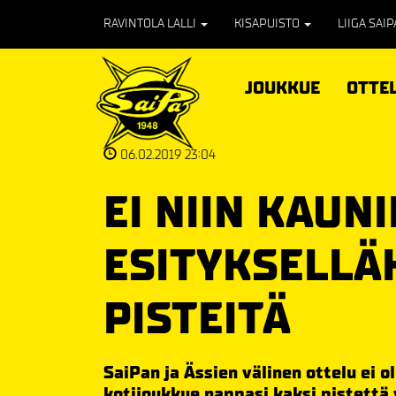
RAVINTOLA LALLI
KISAPUISTO
LIIGA SAI
JOUKKUE
OTTE
06.02.2019 23:04
EI NIIN KAUNI
ESITYKSELLÄ
PISTEITÄ
SaiPan ja Ässien välinen ottelu ei o
kotijoukkue nappasi kaksi pistettä 