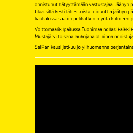
onnistunut hätyyttämään vastustajaa. Jäähyn p
tilaa, sillä kesti lähes toista minuuttia jäähy
kaukalossa saatiin pelikatkon myötä kolmeen p
Voittomaalikilpailussa Tuohimaa nollasi kaikki
Mustajärvi toisena laukojana oli ainoa onnistuja
SaiPan kausi jatkuu jo ylihuomenna perjantain