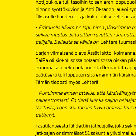
Kotijoukkue tuli tasoihin toisen erän loppupuol
hienon syöttökuvion ja Ahti Oksanen laukoi syd
Oksaselle kauden 11:s ja koko joukkueelle ansa
-
Erätauolla kävimme läpi miten pääsisimme par
selkeä muutos. Siitä sitten ruvettiin rummuttam
pelijalla. Sellaista se välillä on
, Lehterä tuumasi
Sarjan viimeisenä oleva Ässät laittoi kolmenne
SaiPa oli kiekollisessa pelaamisessa niskan pää
erinomaisen pelin pelanneelta Bernardilta apu
päätöserä tuli loppuaan sitä enemmän kärsimä
Tämän tiedosti myös Lehterä.
-
Puhuimme ennen ottelua, että kärsivällisyytt
paineettomasti. En tiedä kuinka paljon pelaajat 
Vastustaja onnistui tänään hyvin omassa tekemi
pettynyt.
Tasatilanteesta lähdettiin jatkoajalle, joka seki
jatkoajan ensimmäiset 51 sekuntia ylivoimalla, m