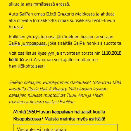
alkua ja ensimmäisessä erässä.
Auta SaiPan omaa DJ:tä Gregorio Makkosta ja ehdota
alla olevalla lomakkeella omaa suosikkiasi 1960-luvun
hiteistä.
Kaikkien yhteystietonsa jättäneiden kesken arvotaan
SaiPa-jumppapussi
, joka sisältää SaiPa-henkisiä tuotteita.
Voit osallistua kyselyyn ja arvontaan torstaihin
11.10.2018
kello 16
asti. Arvonnan voittajalle ilmoitamme
henkilökohtaisesti!
SaiPan pelaajien vuosikymmenstailaukset toteuttaa tällä
kaudella
Illusia Hair & Beauty
. Yllä olevaan kuvaan
pelaajien hiukset muotoilivat Tuuli, Anni ja Heidi,
maskeerauksesta vastasi Eveliina.
Minkä 1960-luvun kappaleen haluaisit kuulla
Kisapuistossa? Muista mainita myös esittäjä!