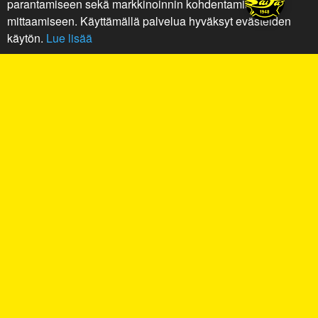
parantamiseen sekä markkinoinnin kohdentamiseen ja
mittaamiseen. Käyttämällä palvelua hyväksyt evästeiden
käytön.
Lue lisää