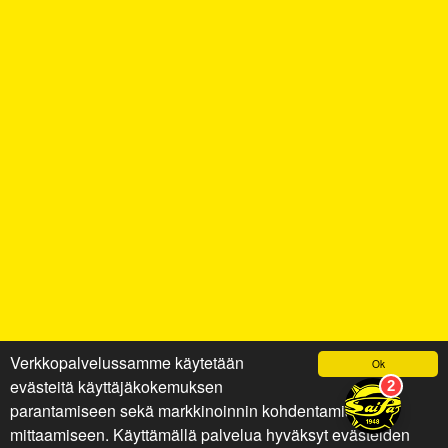
Verkkopalvelussamme käytetään
Ok
evästeitä käyttäjäkokemuksen
parantamiseen sekä markkinoinnin kohdentamiseen ja
mittaamiseen. Käyttämällä palvelua hyväksyt evästeiden