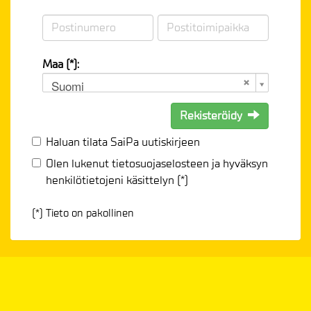
Maa (*):
Suomi
Rekisteröidy
Haluan tilata SaiPa uutiskirjeen
Olen lukenut
tietosuojaselosteen
ja hyväksyn
henkilötietojeni käsittelyn (*)
(*) Tieto on pakollinen