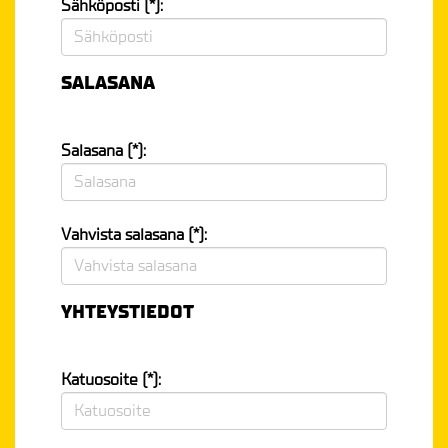
Sähköposti (*):
SALASANA
Salasana (*):
Vahvista salasana (*):
YHTEYSTIEDOT
Katuosoite (*):