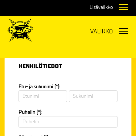
Navig
Navig
HENKILÖTIEDOT
Etu- ja sukunimi (*):
Puhelin (*):