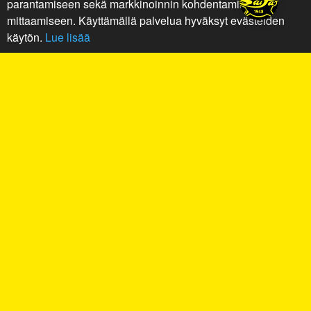
parantamiseen sekä markkinoinnin kohdentamiseen ja
mittaamiseen. Käyttämällä palvelua hyväksyt evästeiden
käytön.
Lue lisää