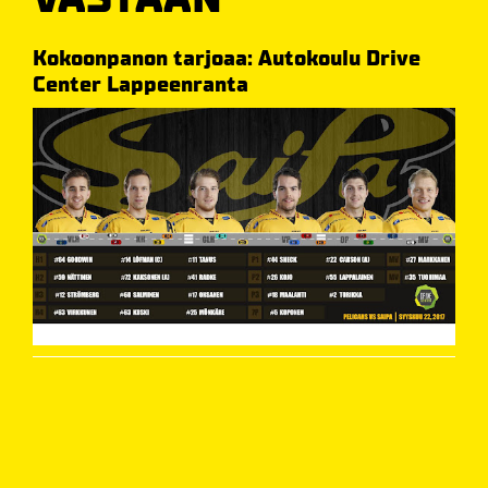
Kokoonpanon tarjoaa: Autokoulu Drive
Center Lappeenranta