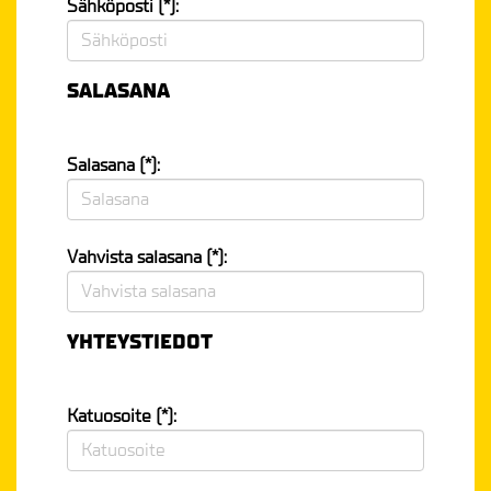
Sähköposti (*):
SALASANA
Salasana (*):
Vahvista salasana (*):
YHTEYSTIEDOT
Katuosoite (*):