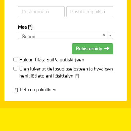
Maa (*):
Suomi
Rekisteröidy
Haluan tilata SaiPa uutiskirjeen
Olen lukenut
tietosuojaselosteen
ja hyväksyn
henkilötietojeni käsittelyn (*)
(*) Tieto on pakollinen