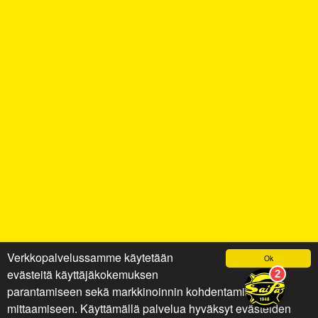
Verkkopalvelussamme käytetään
Ok
evästeitä käyttäjäkokemuksen
parantamiseen sekä markkinoinnin kohdentamiseen ja
mittaamiseen. Käyttämällä palvelua hyväksyt evästeiden