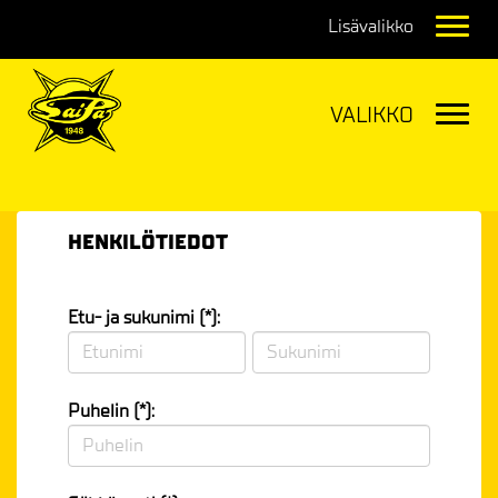
Navig
Navig
HENKILÖTIEDOT
Etu- ja sukunimi (*):
Puhelin (*):