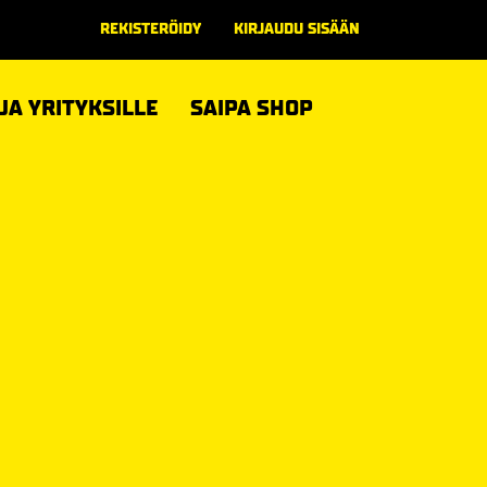
REKISTERÖIDY
KIRJAUDU SISÄÄN
 JA YRITYKSILLE
SAIPA SHOP