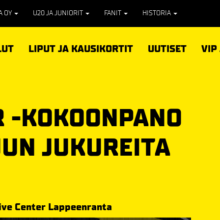
PA OY
U20 JA JUNIORIT
FANIT
HISTORIA
LUT
LIPUT JA KAUSIKORTIT
UUTISET
VIP
R -KOKOONPANO
UUN JUKUREITA
ive Center Lappeenranta