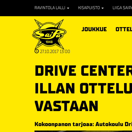
RAVINTOLA LALLI
KISAPUISTO
LIIGA SAI
JOUKKUE
OTTE
27.10.2017 13:00
DRIVE CENTE
ILLAN OTTEL
VASTAAN
Kokoonpanon tarjoaa: Autokoulu Dr