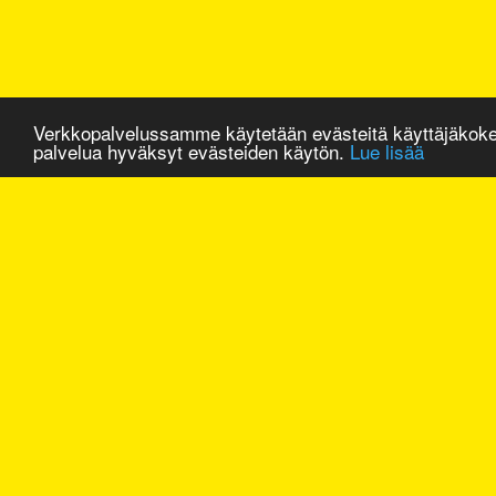
Verkkopalvelussamme käytetään evästeitä käyttäjäkok
palvelua hyväksyt evästeiden käytön.
Lue lisää