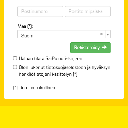
Maa (*):
Suomi
Rekisteröidy
Haluan tilata SaiPa uutiskirjeen
Olen lukenut
tietosuojaselosteen
ja hyväksyn
henkilötietojeni käsittelyn (*)
(*) Tieto on pakollinen