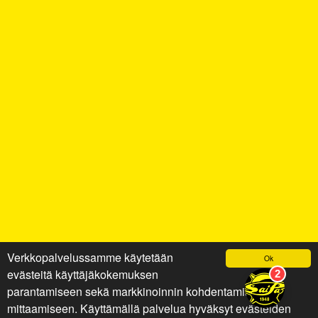
Verkkopalvelussamme käytetään
Ok
evästeitä käyttäjäkokemuksen
parantamiseen sekä markkinoinnin kohdentamiseen ja
mittaamiseen. Käyttämällä palvelua hyväksyt evästeiden