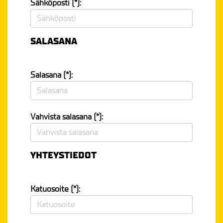
Sähköposti (*):
SALASANA
Salasana (*):
Vahvista salasana (*):
YHTEYSTIEDOT
Katuosoite (*):