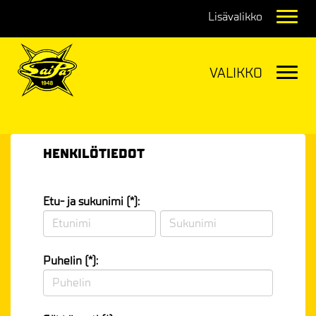
Navig
Navig
HENKILÖTIEDOT
Etu- ja sukunimi (*):
Puhelin (*):