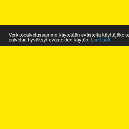
Verkkopalvelussamme käytetään evästeitä käyttäjäkok
palvelua hyväksyt evästeiden käytön.
Lue lisää