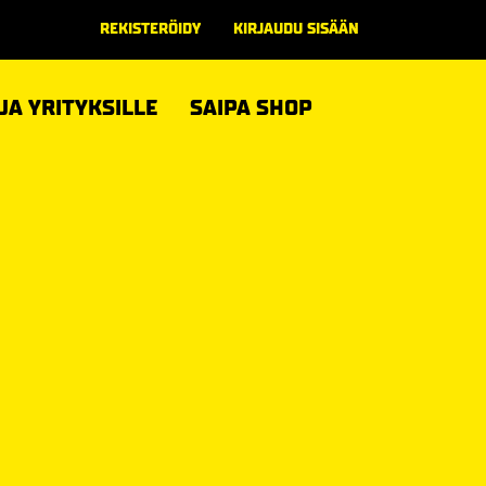
REKISTERÖIDY
KIRJAUDU SISÄÄN
 JA YRITYKSILLE
SAIPA SHOP