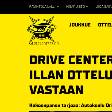
RAVINTOLA LALLI
KISAPUISTO
LIIGA SAI
JOUKKUE
OTTE
21.11.2017 13:00
DRIVE CENTE
ILLAN OTTEL
VASTAAN
Kokoonpanon tarjoaa: Autokoulu Dr