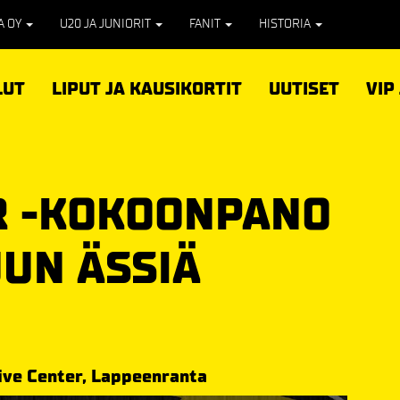
PA OY
U20 JA JUNIORIT
FANIT
HISTORIA
LUT
LIPUT JA KAUSIKORTIT
UUTISET
VIP
R -KOKOONPANO
UUN ÄSSIÄ
ive Center, Lappeenranta