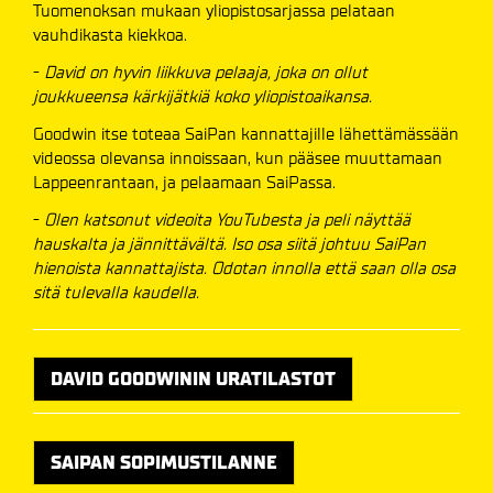
Tuomenoksan mukaan yliopistosarjassa pelataan
vauhdikasta kiekkoa.
-
David on hyvin liikkuva pelaaja, joka on ollut
joukkueensa kärkijätkiä koko yliopistoaikansa.
Goodwin itse toteaa SaiPan kannattajille lähettämässään
videossa olevansa innoissaan, kun pääsee muuttamaan
Lappeenrantaan, ja pelaamaan SaiPassa.
-
Olen katsonut videoita YouTubesta ja peli näyttää
hauskalta ja jännittävältä. Iso osa siitä johtuu SaiPan
hienoista kannattajista. Odotan innolla että saan olla osa
sitä tulevalla kaudella.
DAVID GOODWININ URATILASTOT
SAIPAN SOPIMUSTILANNE