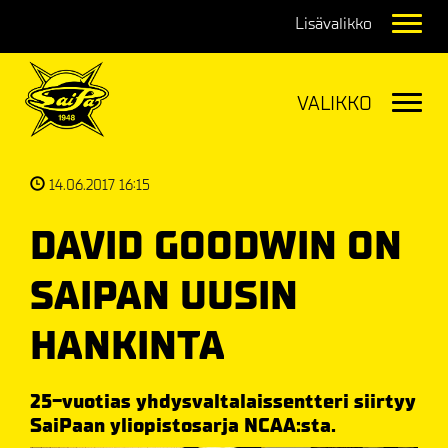
Navig
Navig
14.06.2017 16:15
DAVID GOODWIN ON
SAIPAN UUSIN
HANKINTA
25-vuotias yhdysvaltalaissentteri siirtyy
SaiPaan yliopistosarja NCAA:sta.