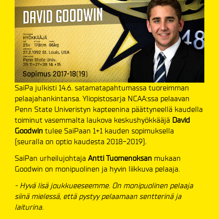
SaiPa julkisti 14.6. satamatapahtumassa tuoreimman
pelaajahankintansa. Yliopistosarja NCAA:ssa pelaavan
Penn State Univeristyn kapteenina päättyneellä kaudella
toiminut vasemmalta laukova keskushyökkääjä
David
Goodwin
tulee SaiPaan 1+1 kauden sopimuksella
(seuralla on optio kaudesta 2018-2019).
SaiPan urheilujohtaja
Antti Tuomenoksan
mukaan
Goodwin on monipuolinen ja hyvin liikkuva pelaaja.
- Hyvä lisä joukkueeseemme. On monipuolinen pelaaja
siinä mielessä, että pystyy pelaamaan sentterinä ja
laiturina.