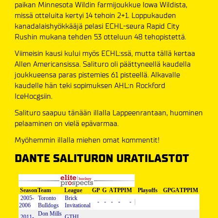
paikan Minnesota Wildin farmijoukkue Iowa Wildista,
missä otteluita kertyi 14 tehoin 2+1. Loppukauden
kanadalaishyökkääjä pelasi ECHL-seura Rapid City
Rushin mukana tehden 53 otteluun 48 tehopistettä.
Viimeisin kausi kului myös ECHL:ssä, mutta tällä kertaa
Allen Americansissa. Salituro oli päättyneellä kaudella
joukkueensa paras pistemies 61 pisteellä. Alkavalle
kaudelle hän teki sopimuksen AHL:n Rockford
IceHocgsiin.
Salituro saapuu tänään illalla Lappeenrantaan, huominen
pelaaminen on vielä epävarmaa.
Myöhemmin illalla miehen omat kommentit!
DANTE SALITURON URATILASTOT