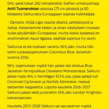
OHL-peliä toivat 282 tehopistettä. SaiPan urheilujohtaja
Antti Tuomenoksan
odottaa 173 cm pitkästä ja 80
kiloisesta Saliturosta Eurooppaan sopivaa hyökkääjää.
- Dantella riittää Liiga-tasolle liikettä, pelikäsitystä ja
taitoa. Kaivamamme tiedon ja oman käsitykseni mukaan
tulee pärjäämään Euroopassa, mutta koska kyseessä on
ensimmäinen kausi liigassa, sisältää sopimus try-outin.
Salituroa ei ole koskaan varattu NHL:ään, mutta hän
solmi tulokassopimuksen Columbus Blue Jacketsiin
vuonna 2016.
NHL-sopimuksen myötä hän pelasi viisi ottelua Blue
Jacketsin farmijoukkue Cleveland Monstersissa. Salituro
pelasi myös AHL:n farmiliigan ECHL:ssä, jossa pelejä tuli
Cincinnati Cyclonesin ja Norfolk Admiralsin riveissä
seitsemän kappaletta. Lopulta kaudella 2016-2017
Salituro palasi vielä junioreihin OHL:ään London Knightsin
kokoonpanoon.
Kaudella 2017-2018 Salituro sai seurasiirron myötä