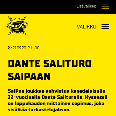
Navig
Navig
27.09.2019 11:00
DANTE SALITURO
SAIPAAN
SaiPan joukkue vahvistuu kanadalaisella
22-vuotiaalla Dante Saliturolla. Kyseessä
on loppukauden mittainen sopimus, joka
sisältää tarkastelujakson.