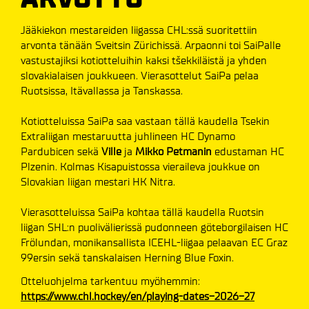
Jääkiekon mestareiden liigassa CHL:ssä suoritettiin
arvonta tänään Sveitsin Zürichissä. Arpaonni toi SaiPalle
vastustajiksi kotiotteluihin kaksi tšekkiläistä ja yhden
slovakialaisen joukkueen. Vierasottelut SaiPa pelaa
Ruotsissa, Itävallassa ja Tanskassa.
Kotiotteluissa SaiPa saa vastaan tällä kaudella Tsekin
Extraliigan mestaruutta juhlineen HC Dynamo
Pardubicen sekä
Ville
ja
Mikko Petmanin
edustaman HC
Plzenin. Kolmas Kisapuistossa vieraileva joukkue on
Slovakian liigan mestari HK Nitra.
Vierasotteluissa SaiPa kohtaa tällä kaudella Ruotsin
liigan SHL:n puolivälierissä pudonneen göteborgilaisen HC
Frölundan, monikansallista ICEHL-liigaa pelaavan EC Graz
99ersin sekä tanskalaisen Herning Blue Foxin.
Otteluohjelma tarkentuu myöhemmin:
https://www.chl.hockey/en/playing-dates-2026-27