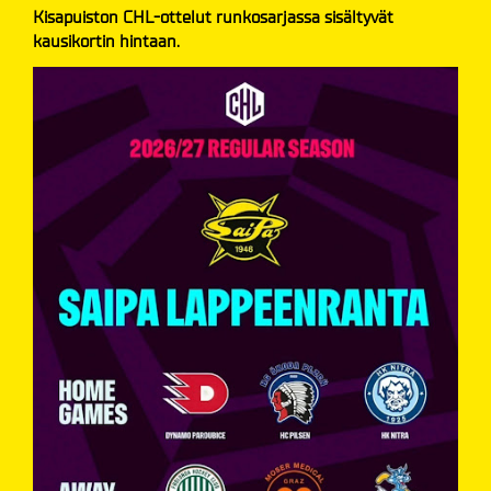
Kisapuiston CHL-ottelut runkosarjassa sisältyvät
kausikortin hintaan.