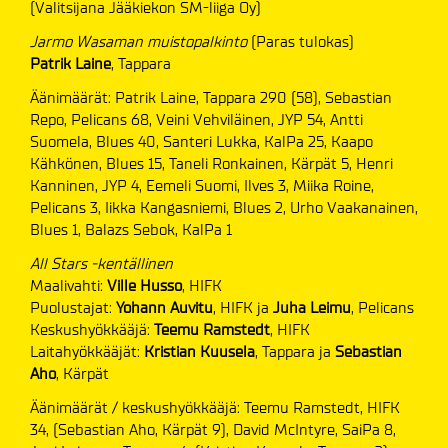
(Valitsijana Jääkiekon SM-liiga Oy)
Jarmo Wasaman muistopalkinto
(Paras tulokas)
Patrik Laine
, Tappara
Äänimäärät: Patrik Laine, Tappara 290 (58), Sebastian
Repo, Pelicans 68, Veini Vehviläinen, JYP 54, Antti
Suomela, Blues 40, Santeri Lukka, KalPa 25, Kaapo
Kähkönen, Blues 15, Taneli Ronkainen, Kärpät 5, Henri
Kanninen, JYP 4, Eemeli Suomi, Ilves 3, Miika Roine,
Pelicans 3, Iikka Kangasniemi, Blues 2, Urho Vaakanainen,
Blues 1, Balazs Sebok, KalPa 1
All Stars -kentällinen
Maalivahti:
Ville Husso
, HIFK
Puolustajat:
Yohann Auvitu
, HIFK ja
Juha Leimu
, Pelicans
Keskushyökkääjä:
Teemu Ramstedt
, HIFK
Laitahyökkääjät:
Kristian Kuusela
, Tappara ja
Sebastian
Aho
, Kärpät
Äänimäärät / keskushyökkääjä: Teemu Ramstedt, HIFK
34, (Sebastian Aho, Kärpät 9), David McIntyre, SaiPa 8,