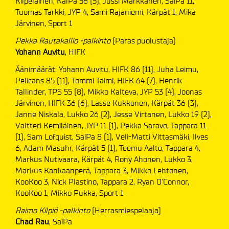
Kilpeläinen, KalPa 56 (5), Jussi Markkanen, SaiPa 11,
Tuomas Tarkki, JYP 4, Sami Rajaniemi, Kärpät 1, Mika
Järvinen, Sport 1
Pekka Rautakallio -palkinto
(Paras puolustaja)
Yohann Auvitu
, HIFK
Äänimäärät: Yohann Auvitu, HIFK 86 (11), Juha Leimu,
Pelicans 85 (11), Tommi Taimi, HIFK 64 (7), Henrik
Tallinder, TPS 55 (8), Mikko Kalteva, JYP 53 (4), Joonas
Järvinen, HIFK 36 (6), Lasse Kukkonen, Kärpät 36 (3),
Janne Niskala, Lukko 26 (2), Jesse Virtanen, Lukko 19 (2),
Valtteri Kemiläinen, JYP 11 (1), Pekka Saravo, Tappara 11
(1), Sam Lofquist, SaiPa 8 (1), Veli-Matti Vittasmäki, Ilves
6, Adam Masuhr, Kärpät 5 (1), Teemu Aalto, Tappara 4,
Markus Nutivaara, Kärpät 4, Rony Ahonen, Lukko 3,
Markus Kankaanperä, Tappara 3, Mikko Lehtonen,
KooKoo 3, Nick Plastino, Tappara 2, Ryan O'Connor,
KooKoo 1, Mikko Pukka, Sport 1
Raimo Kilpiö -palkinto
(Herrasmiespelaaja)
Chad Rau
, SaiPa