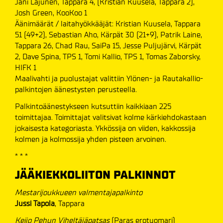
Jani Lajunen, Tappara 4, (Kristian Kuusela, Tappara 2),
Josh Green, KooKoo 1
Äänimäärät / laitahyökkääjät: Kristian Kuusela, Tappara
51 (49+2), Sebastian Aho, Kärpät 30 (21+9), Patrik Laine,
Tappara 26, Chad Rau, SaiPa 15, Jesse Puljujärvi, Kärpät
2, Dave Spina, TPS 1, Tomi Kallio, TPS 1, Tomas Zaborsky,
HIFK 1
Maalivahti ja puolustajat valittiin Ylönen- ja Rautakallio-
palkintojen äänestysten perusteella.
Palkintoäänestykseen kutsuttiin kaikkiaan 225
toimittajaa. Toimittajat valitsivat kolme kärkiehdokastaan
jokaisesta kategoriasta. Ykkössija on viiden, kakkossija
kolmen ja kolmossija yhden pisteen arvoinen.
* * *
JÄÄKIEKKOLIITON PALKINNOT
Mestarijoukkueen valmentajapalkinto
Jussi Tapola
, Tappara
Keijo Pehun Viheltäjäpatsas
(Paras erotuomari)