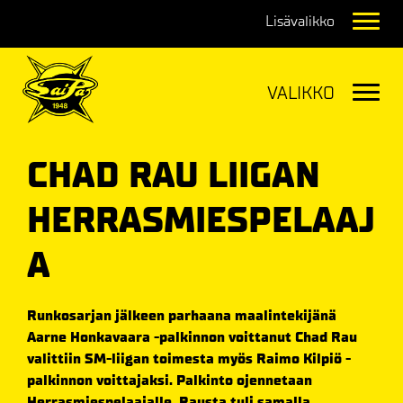
Navig
Navig
CHAD RAU LIIGAN
HERRASMIESPELAAJ
A
Runkosarjan jälkeen parhaana maalintekijänä
Aarne Honkavaara -palkinnon voittanut Chad Rau
valittiin SM-liigan toimesta myös Raimo Kilpiö -
palkinnon voittajaksi. Palkinto ojennetaan
Herrasmiespelaajalle. Rausta tuli samalla