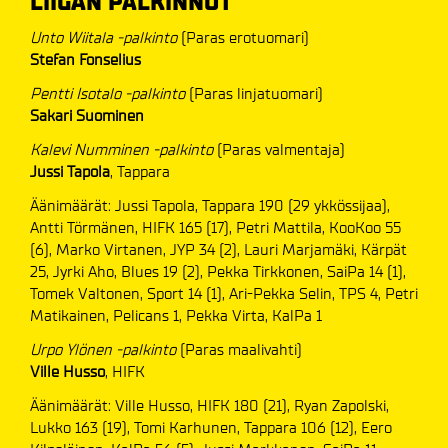
LIIGAN PALKINNOT
Unto Wiitala -palkinto
(Paras erotuomari)
Stefan Fonselius
Pentti Isotalo -palkinto
(Paras linjatuomari)
Sakari Suominen
Kalevi Numminen -palkinto
(Paras valmentaja)
Jussi Tapola
, Tappara
Äänimäärät: Jussi Tapola, Tappara 190 (29 ykkössijaa),
Antti Törmänen, HIFK 165 (17), Petri Mattila, KooKoo 55
(6), Marko Virtanen, JYP 34 (2), Lauri Marjamäki, Kärpät
25, Jyrki Aho, Blues 19 (2), Pekka Tirkkonen, SaiPa 14 (1),
Tomek Valtonen, Sport 14 (1), Ari-Pekka Selin, TPS 4, Petri
Matikainen, Pelicans 1, Pekka Virta, KalPa 1
Urpo Ylönen -palkinto
(Paras maalivahti)
Ville Husso
, HIFK
Äänimäärät: Ville Husso, HIFK 180 (21), Ryan Zapolski,
Lukko 163 (19), Tomi Karhunen, Tappara 106 (12), Eero