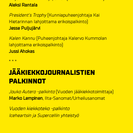
Aleksi Rantala
President's Trophy
(Kunniapuheenjohtaja Kai
Hietarinnan lahjoittama erikoispalkinto)
Jesse Puljujärvi
Kalen Kannu
(Puheenjohtaja Kalervo Kummolan
lahjoittama erikoispalkinto)
Jussi Ahokas
* * *
JÄÄKIEKKOJOURNALISTIEN
PALKINNOT
Jouko Autero -palkinto
(Vuoden jääkiekkotoimittaja)
Marko Lempinen
, Ilta-Sanomat/Urheilusanomat
Vuoden kiekkoteko -palkinto
Iceheartsin ja Supercellin yhteistyö