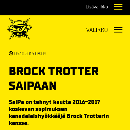
Navig
Navig
05.10.2016 08:09
BROCK TROTTER
SAIPAAN
SaiPa on tehnyt kautta 2016-2017
koskevan sopimuksen
kanadalaishyökkääjä Brock Trotterin
kanssa.