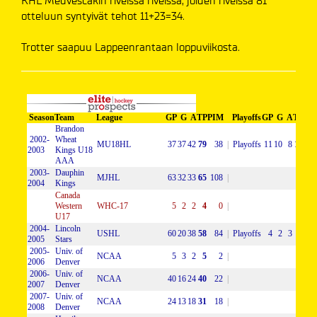
KHL Medvescakin riveissä riveissä, joiden riveissä 81
otteluun syntyivät tehot 11+23=34.
Trotter saapuu Lappeenrantaan loppuviikosta.