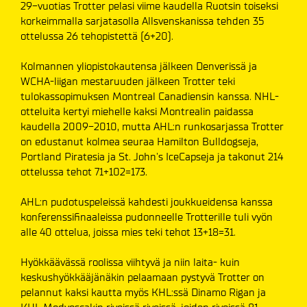
29-vuotias Trotter pelasi viime kaudella Ruotsin toiseksi
korkeimmalla sarjatasolla Allsvenskanissa tehden 35
ottelussa 26 tehopistettä (6+20).
Kolmannen yliopistokautensa jälkeen Denverissä ja
WCHA-liigan mestaruuden jälkeen Trotter teki
tulokassopimuksen Montreal Canadiensin kanssa. NHL-
otteluita kertyi miehelle kaksi Montrealin paidassa
kaudella 2009-2010, mutta AHL:n runkosarjassa Trotter
on edustanut kolmea seuraa Hamilton Bulldogseja,
Portland Piratesia ja St. John's IceCapseja ja takonut 214
ottelussa tehot 71+102=173.
AHL:n pudotuspeleissä kahdesti joukkueidensa kanssa
konferenssifinaaleissa pudonneelle Trotterille tuli vyön
alle 40 ottelua, joissa mies teki tehot 13+18=31.
Hyökkäävässä roolissa viihtyvä ja niin laita- kuin
keskushyökkääjänäkin pelaamaan pystyvä Trotter on
pelannut kaksi kautta myös KHL:ssä Dinamo Rigan ja