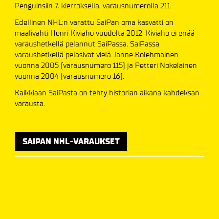
Penguinsiin 7. kierroksella, varausnumerolla 211.
Edellinen NHL:n varattu SaiPan oma kasvatti on
maalivahti Henri Kiviaho vuodelta 2012. Kiviaho ei enää
varaushetkellä pelannut SaiPassa. SaiPassa
varaushetkellä pelasivat vielä Janne Kolehmainen
vuonna 2005 (varausnumero 115) ja Petteri Nokelainen
vuonna 2004 (varausnumero 16).
Kaikkiaan SaiPasta on tehty historian aikana kahdeksan
varausta.
SAIPAN NHL-VARAUKSET