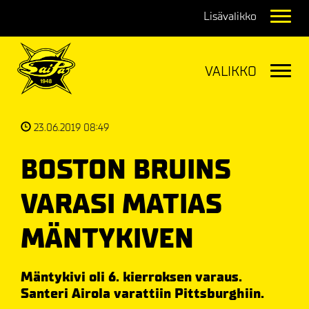
Navig
Navig
23.06.2019 08:49
BOSTON BRUINS
VARASI MATIAS
MÄNTYKIVEN
Mäntykivi oli 6. kierroksen varaus.
Santeri Airola varattiin Pittsburghiin.