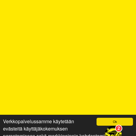
Verkkopalvelussamme käytetään
Ok
evästeitä käyttäjäkokemuksen
parantamiseen sekä markkinoinnin kohdentamiseen ja