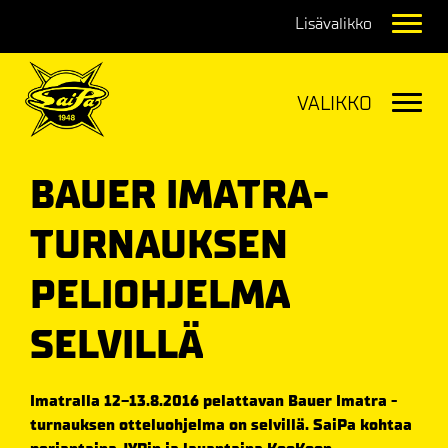
Navig
Navig
BAUER IMATRA-
TURNAUKSEN
PELIOHJELMA
SELVILLÄ
Imatralla 12-13.8.2016 pelattavan Bauer Imatra -
turnauksen otteluohjelma on selvillä. SaiPa kohtaa