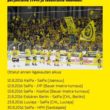
perjantaina JYPin ja lauantaina KooKoon.
Ottelut ennen liigakauden alkua:
10.8.2016 KalPa - SaiPa (Joensuu)
12.8.2016 SaiPa - JYP (Bauer Imatra-turnaus)
13.8.2016 SaiPa - KooKoo (Bauer Imatra-turnaus)
21.8.2016 Eisbären Berlin - SaiPa (CHL, Berliini)
23.8.2016 Luulaja - SaiPa (CHL, Luulaja)
30.8.2016 SaiPa - HPK (Savitaipale)