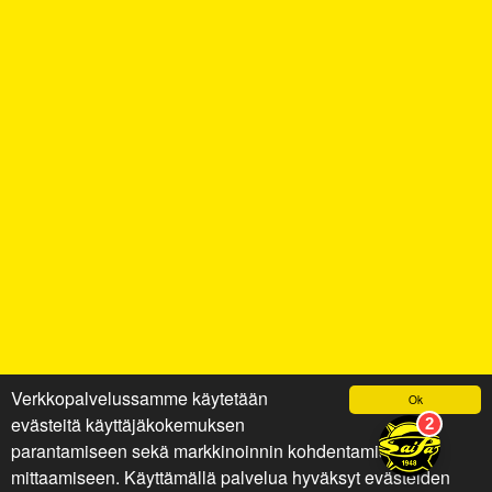
Verkkopalvelussamme käytetään
Ok
evästeitä käyttäjäkokemuksen
parantamiseen sekä markkinoinnin kohdentamiseen ja
mittaamiseen. Käyttämällä palvelua hyväksyt evästeiden