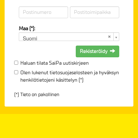
Maa (*):
Suomi
Rekisteröidy
Haluan tilata SaiPa uutiskirjeen
Olen lukenut
tietosuojaselosteen
ja hyväksyn
henkilötietojeni käsittelyn (*)
(*) Tieto on pakollinen