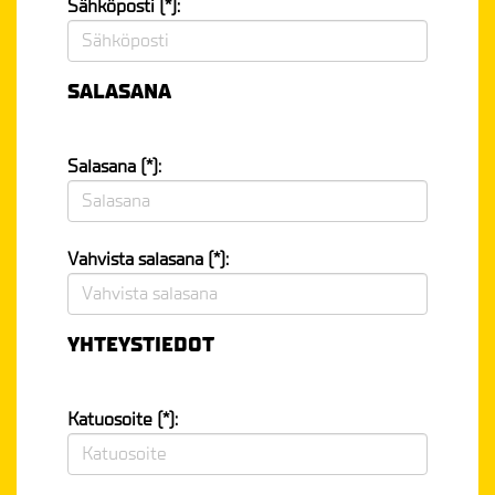
Sähköposti (*):
SALASANA
Salasana (*):
Vahvista salasana (*):
YHTEYSTIEDOT
Katuosoite (*):