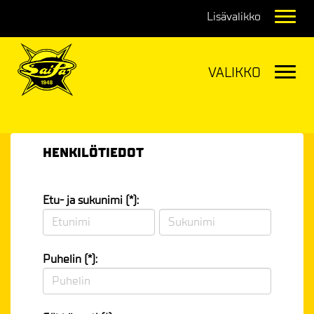
Navig
Navig
HENKILÖTIEDOT
Etu- ja sukunimi (*):
Puhelin (*):