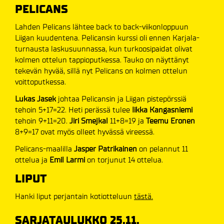
PELICANS
Lahden Pelicans lähtee back to back-viikonloppuun
Liigan kuudentena. Pelicansin kurssi oli ennen Karjala-
turnausta laskusuunnassa, kun turkoosipaidat olivat
kolmen ottelun tappioputkessa. Tauko on näyttänyt
tekevän hyvää, sillä nyt Pelicans on kolmen ottelun
voittoputkessa.
Lukas
Jasek
johtaa Pelicansin ja Liigan pistepörssiä
tehoin 5+17=22. Heti perässä tulee
Iikka
Kangasniemi
tehoin 9+11=20.
Jiri
Smejkal
11+8=19 ja
Teemu
Eronen
8+9=17 ovat myös olleet hyvässä vireessä.
Pelicans-maalilla
Jasper
Patrikainen
on pelannut 11
ottelua ja
Emil
Larmi
on torjunut 14 ottelua.
LIPUT
Hanki liput perjantain kotiotteluun
tästä.
SARJATAULUKKO 25.11.