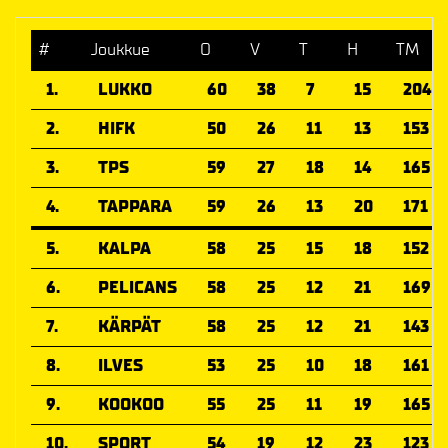
#
Joukkue
O
V
T
H
TM
1.
LUKKO
60
38
7
15
204
2.
HIFK
50
26
11
13
153
3.
TPS
59
27
18
14
165
4.
TAPPARA
59
26
13
20
171
5.
KALPA
58
25
15
18
152
6.
PELICANS
58
25
12
21
169
7.
KÄRPÄT
58
25
12
21
143
8.
ILVES
53
25
10
18
161
9.
KOOKOO
55
25
11
19
165
10.
SPORT
54
19
12
23
123