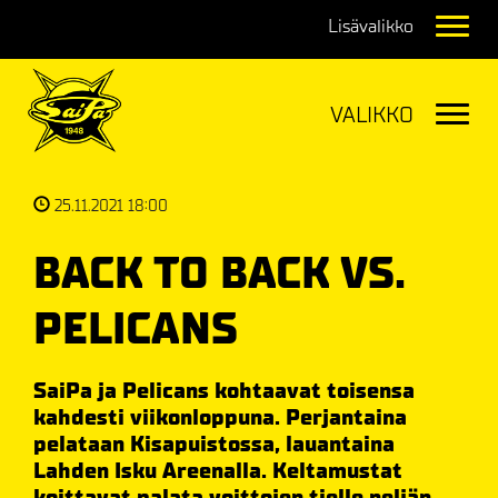
Navig
Navig
25.11.2021 18:00
BACK TO BACK VS.
PELICANS
SaiPa ja Pelicans kohtaavat toisensa
kahdesti viikonloppuna. Perjantaina
pelataan Kisapuistossa, lauantaina
Lahden Isku Areenalla. Keltamustat
koittavat palata voittojen tielle neljän