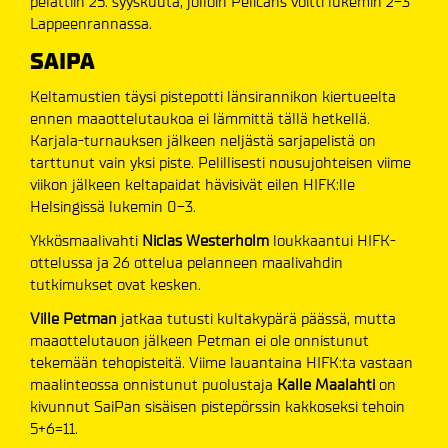
pelattiin 25. syyskuuta, jolloin Pelicans voitti lukemin 2-3
Lappeenrannassa.
SAIPA
Keltamustien täysi pistepotti länsirannikon kiertueelta
ennen maaottelutaukoa ei lämmittä tällä hetkellä.
Karjala-turnauksen jälkeen neljästä sarjapelistä on
tarttunut vain yksi piste. Pelillisesti nousujohteisen viime
viikon jälkeen keltapaidat hävisivät eilen HIFK:lle
Helsingissä lukemin 0-3.
Ykkösmaalivahti
Niclas
Westerholm
loukkaantui HIFK-
ottelussa ja 26 ottelua pelanneen maalivahdin
tutkimukset ovat kesken.
Ville
Petman
jatkaa tutusti kultakypärä päässä, mutta
maaottelutauon jälkeen Petman ei ole onnistunut
tekemään tehopisteitä. Viime lauantaina HIFK:ta vastaan
maalinteossa onnistunut puolustaja
Kalle
Maalahti
on
kivunnut SaiPan sisäisen pistepörssin kakkoseksi tehoin
5+6=11.