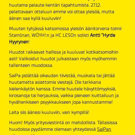
huutama palaute kentän tapahtumista. 27.12.
pelattavaan otteluun emme voi ottaa yleisöä, mutta
äänen saa kyllä kuuluviin!
Muuten tyhjässä katsomossa yleisön äänitorvena toimii
Stam1nan, WÖYH!:n ja HC LESOn solisti
Antti "Hyrde
Hyyrynen
!
Huudot raikaavat hallissa ja kuuluvat kotikatsomoihin
asti! Valikoidut huudot julkaistaan myös myöhemmin
tallenteen muodossa.
SaiPa pidättää oikeuden tiivistää, muokata tai jättää
huutamatta asiattomia viestejä. Ole tarkkana
kielenkäytön kanssa. Emme huutele hävyttömyyksiä,
kirosanoja tai herjauksia, vaikka pieneen kuittailuun ja
hyvähenkiseen psyykkaukseen jopa kannustamme!
Laita siis äänesi kuuluviin, vain kympillä!
Huom! Myös yritysviestintä on mahdollista. Tällaisissa
huudoissa pyydämme olemaan yhteydessä
SaiPan