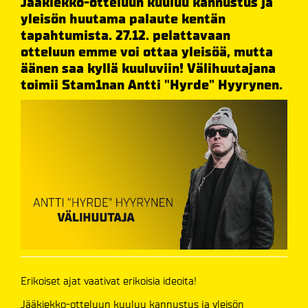
Jääkiekko-otteluun kuuluu kannustus ja
yleisön huutama palaute kentän
tapahtumista. 27.12. pelattavaan
otteluun emme voi ottaa yleisöä, mutta
äänen saa kyllä kuuluviin! Välihuutajana
toimii Stam1nan Antti "Hyrde" Hyyrynen.
Erikoiset ajat vaativat erikoisia ideoita!
Jääkiekko-otteluun kuuluu kannustus ja yleisön