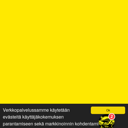
Verkkopalvelussamme käytetään
Ok
evästeitä käyttäjäkokemuksen
parantamiseen sekä markkinoinnin kohdentamiseen ja