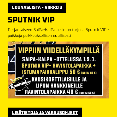
LOUNASLISTA - VIIKKO 3
SPUTNIK VIP
Perjantaiseen SaiPa-KalPa peliin on tarjolla Sputnik VIP -
paikkoja poikkeuksellisen edullisesti.
LISÄTIETOJA JA VARAUSOHJEET