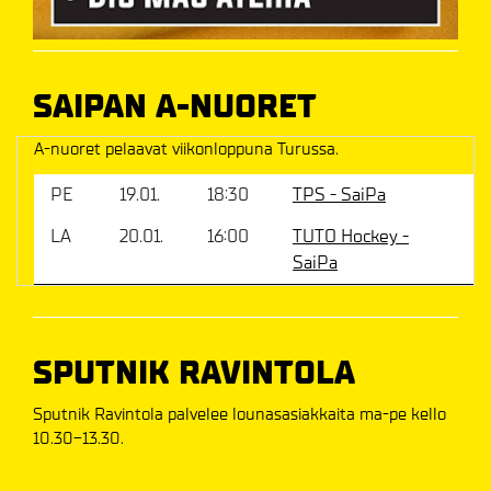
SAIPAN A-NUORET
A-nuoret pelaavat viikonloppuna Turussa.
PE
19.01.
18:30
TPS - SaiPa
LA
20.01.
16:00
TUTO Hockey -
SaiPa
SPUTNIK RAVINTOLA
Sputnik Ravintola palvelee lounasasiakkaita ma-pe kello
10.30-13.30.