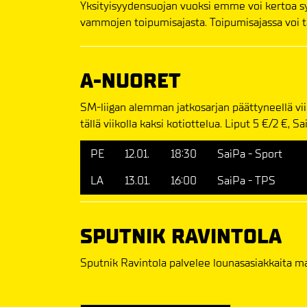
Yksityisyydensuojan vuoksi emme voi kertoa s
vammojen toipumisajasta. Toipumisajassa voi 
A-NUORET
SM-liigan alemman jatkosarjan päättyneellä vii
tällä viikolla kaksi kotiottelua. Liput 5 €/2 €, 
PE
12.01.
18:30
SaiPa - Sport
LA
13.01.
16:00
SaiPa - TPS
SPUTNIK RAVINTOLA
Sputnik Ravintola palvelee lounasasiakkaita ma