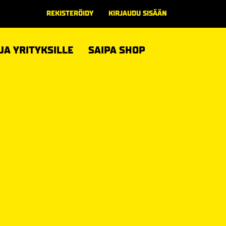
REKISTERÖIDY
KIRJAUDU SISÄÄN
 JA YRITYKSILLE
SAIPA SHOP