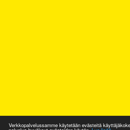
Verkkopalvelussamme käytetään evästeitä käyttäjäkok
palvelua hyväksyt evästeiden käytön.
Lue lisää