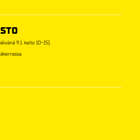
ISTO
ivänä 9.1. kello 10-15).
läkerrassa.