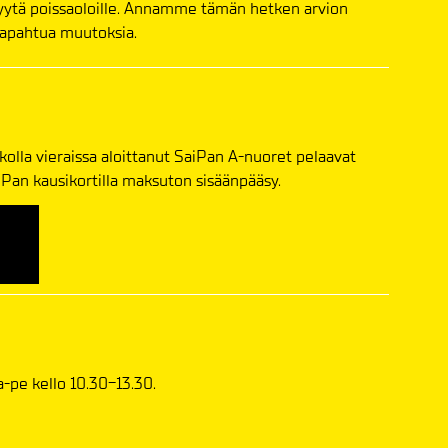
yytä poissaoloille. Annamme tämän hetken arvion
tapahtua muutoksia.
kolla vieraissa aloittanut SaiPan A-nuoret pelaavat
SaiPan kausikortilla maksuton sisäänpääsy.
-pe kello 10.30-13.30.