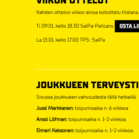
VIIKON OTTELUT
Kahden ottelun viikon ainoa kotiottelu tiistana.
Ti 09.01. kello 18.30 SaiPa-Pelicans
OSTA L
La 13.01. kello 17.00 TPS- SaiPa
JOUKKUEEN TERVEYST
Sivussa joukkueen vahvuudesta tällä hetkellä:
Jussi Markkanen:
toipumisaika n. 6 viikkoa
Anssi Löfman:
toipumisaika n. 1-2 viikkoa.
Elmeri Kaksonen:
toipumisaika n. 1-2 viikkoa.