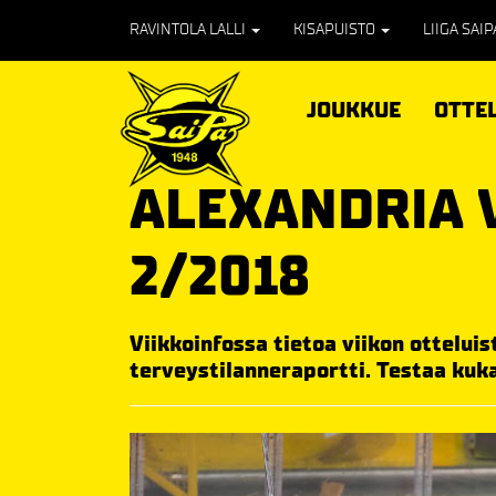
RAVINTOLA LALLI
KISAPUISTO
LIIGA SAI
JOUKKUE
OTTE
ALEXANDRIA 
2/2018
Viikkoinfossa tietoa viikon otteluis
terveystilanneraportti. Testaa kuka