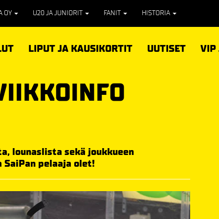
PA OY
U20 JA JUNIORIT
FANIT
HISTORIA
LUT
LIPUT JA KAUSIKORTIT
UUTISET
VIP
VIIKKOINFO
ta, lounaslista sekä joukkueen
 SaiPan pelaaja olet!