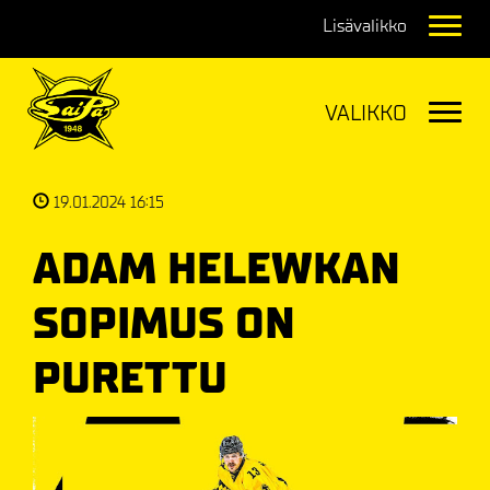
Navig
Navig
19.01.2024 16:15
ADAM HELEWKAN
SOPIMUS ON
PURETTU