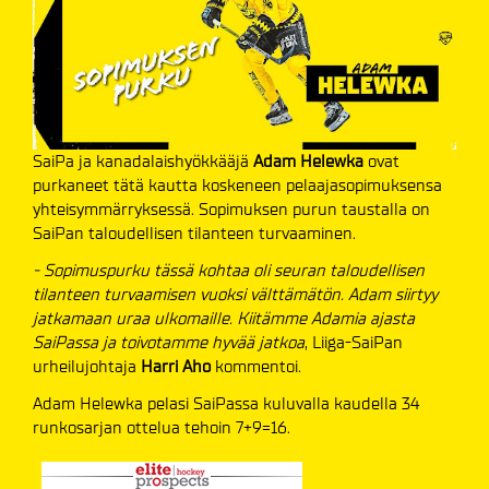
SaiPa ja kanadalaishyökkääjä
Adam Helewka
ovat
purkaneet tätä kautta koskeneen pelaajasopimuksensa
yhteisymmärryksessä. Sopimuksen purun taustalla on
SaiPan taloudellisen tilanteen turvaaminen.
- Sopimuspurku tässä kohtaa oli seuran taloudellisen
tilanteen turvaamisen vuoksi välttämätön. Adam siirtyy
jatkamaan uraa ulkomaille. Kiitämme Adamia ajasta
SaiPassa ja toivotamme hyvää jatkoa
, Liiga-SaiPan
urheilujohtaja
Harri Aho
kommentoi.
Adam Helewka pelasi SaiPassa kuluvalla kaudella 34
runkosarjan ottelua tehoin 7+9=16.