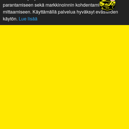
parantamiseen sekä markkinoinnin kohdentamiseen ja
mittaamiseen. Käyttämällä palvelua hyväksyt evästeiden
käytön.
Lue lisää