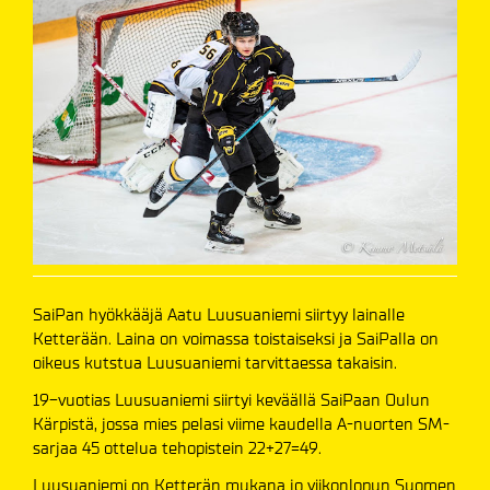
SaiPan hyökkääjä Aatu Luusuaniemi siirtyy lainalle
Ketterään. Laina on voimassa toistaiseksi ja SaiPalla on
oikeus kutstua Luusuaniemi tarvittaessa takaisin.
19-vuotias Luusuaniemi siirtyi keväällä SaiPaan Oulun
Kärpistä, jossa mies pelasi viime kaudella A-nuorten SM-
sarjaa 45 ottelua tehopistein 22+27=49.
Luusuaniemi on Ketterän mukana jo viikonlopun Suomen