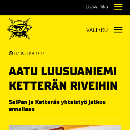
Navig
Navig
07.09.2018 13:17
AATU LUUSUANIEMI
KETTERÄN RIVEIHIN
SaiPan ja Ketterän yhteistyö jatkuu
ennallaan