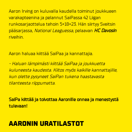
Aaron Irving on kuluvalla kaudella toiminut joukkueen
varakapteenina ja pelannut SaiPassa 42 Liigan
runkosarjaottelua tehoin 5+18=23. Hän siirtyy Sveitsin
pääsarjassa,
National Leaguessa
, pelaavan
HC Davosin
riveihin.
Aaron haluaa kiittää SaiPaa ja kannattajia.
- Haluan lämpimästi kiittää SaiPaa ja joukkuetta
kuluneesta kaudesta. Kiitos myös kaikille kannattajille,
kun olette pysyneet SaiPan tukena haastavasta
tilanteesta riippumatta.
SaiPa kiittää ja toivottaa Aaronille onnea ja menestystä
tulevaan!
AARONIN URATILASTOT