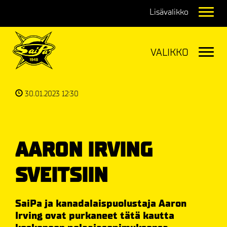
Navig
Navig
30.01.2023 12:30
AARON IRVING
SVEITSIIN
SaiPa ja kanadalaispuolustaja Aaron
Irving ovat purkaneet tätä kautta