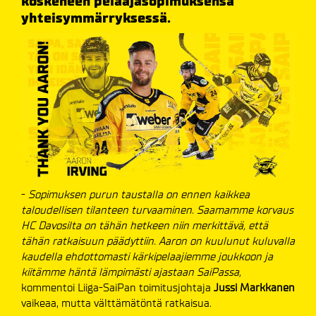
koskeneen pelaajasopimuksensa
yhteisymmärryksessä.
-
Sopimuksen purun taustalla on ennen kaikkea
taloudellisen tilanteen turvaaminen
.
Saamamme korvaus
HC Davosilta on tähän hetkeen niin merkittävä, että
tähän ratkaisuun päädyttiin. Aaron on kuulunut kuluvalla
kaudella ehdottomasti kärkipelaajiemme joukkoon ja
kiitämme häntä lämpimästi ajastaan SaiPassa,
kommentoi Liiga-SaiPan toimitusjohtaja
Jussi Markkanen
vaikeaa, mutta välttämätöntä ratkaisua.