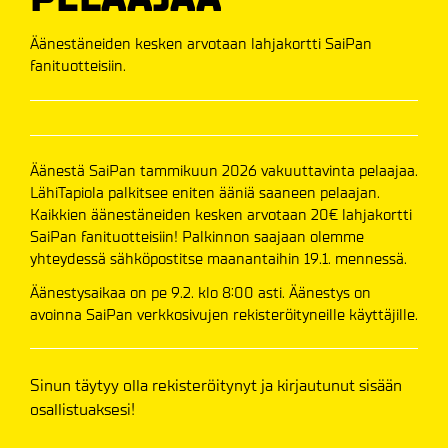
Äänestäneiden kesken arvotaan lahjakortti SaiPan
fanituotteisiin.
Äänestä SaiPan tammikuun 2026 vakuuttavinta pelaajaa.
LähiTapiola palkitsee eniten ääniä saaneen pelaajan.
Kaikkien äänestäneiden kesken arvotaan 20€ lahjakortti
SaiPan fanituotteisiin! Palkinnon saajaan olemme
yhteydessä sähköpostitse maanantaihin 19.1. mennessä.
Äänestysaikaa on pe 9.2. klo 8:00 asti. Äänestys on
avoinna SaiPan verkkosivujen rekisteröityneille käyttäjille.
Sinun täytyy olla rekisteröitynyt ja kirjautunut sisään
osallistuaksesi!