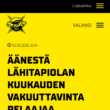
Navig
Navig
02.02.2026 21:24
ÄÄNESTÄ
LÄHITAPIOLAN
KUUKAUDEN
VAKUUTTAVINTA
PELAAJAA