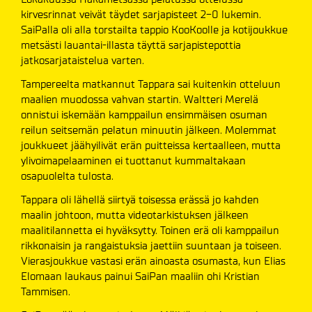
kirvesrinnat veivät täydet sarjapisteet 2-0 lukemin.
SaiPalla oli alla torstailta tappio KooKoolle ja kotijoukkue
metsästi lauantai-illasta täyttä sarjapistepottia
jatkosarjataistelua varten.
Tampereelta matkannut Tappara sai kuitenkin otteluun
maalien muodossa vahvan startin. Waltteri Merelä
onnistui iskemään kamppailun ensimmäisen osuman
reilun seitsemän pelatun minuutin jälkeen. Molemmat
joukkueet jäähyilivät erän puitteissa kertaalleen, mutta
ylivoimapelaaminen ei tuottanut kummaltakaan
osapuolelta tulosta.
Tappara oli lähellä siirtyä toisessa erässä jo kahden
maalin johtoon, mutta videotarkistuksen jälkeen
maalitilannetta ei hyväksytty. Toinen erä oli kamppailun
rikkonaisin ja rangaistuksia jaettiin suuntaan ja toiseen.
Vierasjoukkue vastasi erän ainoasta osumasta, kun Elias
Elomaan laukaus painui SaiPan maaliin ohi Kristian
Tammisen.