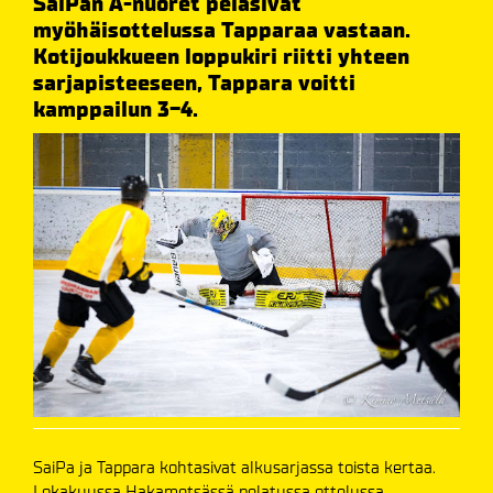
SaiPan A-nuoret pelasivat
myöhäisottelussa Tapparaa vastaan.
Kotijoukkueen loppukiri riitti yhteen
sarjapisteeseen, Tappara voitti
kamppailun 3-4.
SaiPa ja Tappara kohtasivat alkusarjassa toista kertaa.
Lokakuussa Hakametsässä pelatussa ottelussa