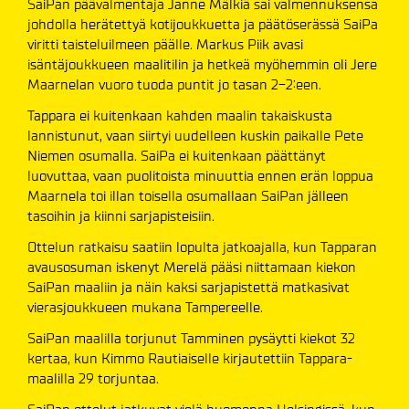
SaiPan päävalmentaja Janne Mälkiä sai valmennuksensa
johdolla herätettyä kotijoukkuetta ja päätöserässä SaiPa
viritti taisteluilmeen päälle. Markus Piik avasi
isäntäjoukkueen maalitilin ja hetkeä myöhemmin oli Jere
Maarnelan vuoro tuoda puntit jo tasan 2-2:een.
Tappara ei kuitenkaan kahden maalin takaiskusta
lannistunut, vaan siirtyi uudelleen kuskin paikalle Pete
Niemen osumalla. SaiPa ei kuitenkaan päättänyt
luovuttaa, vaan puolitoista minuuttia ennen erän loppua
Maarnela toi illan toisella osumallaan SaiPan jälleen
tasoihin ja kiinni sarjapisteisiin.
Ottelun ratkaisu saatiin lopulta jatkoajalla, kun Tapparan
avausosuman iskenyt Merelä pääsi niittamaan kiekon
SaiPan maaliin ja näin kaksi sarjapistettä matkasivat
vierasjoukkueen mukana Tampereelle.
SaiPan maalilla torjunut Tamminen pysäytti kiekot 32
kertaa, kun Kimmo Rautiaiselle kirjautettiin Tappara-
maalilla 29 torjuntaa.