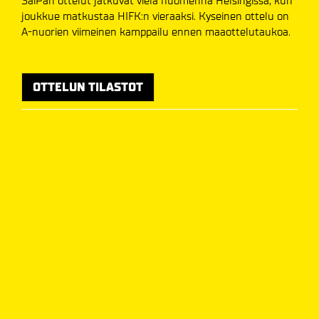
SaiPan ottelut jatkuvat vielä huomenna Helsingissä, kun
joukkue matkustaa HIFK:n vieraaksi. Kyseinen ottelu on
A-nuorien viimeinen kamppailu ennen maaottelutaukoa.
OTTELUN TILASTOT