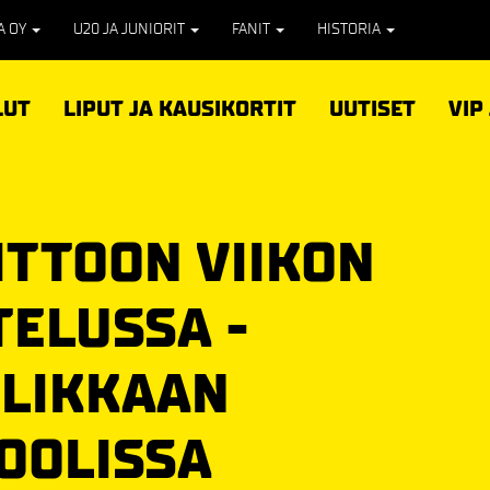
PA OY
U20 JA JUNIORIT
FANIT
HISTORIA
LUT
LIPUT JA KAUSIKORTIT
UUTISET
VIP
ITTOON VIIKON
TELUSSA -
LLIKKAAN
OOLISSA