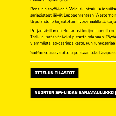
Ranskalaishyökkääjä Maia iski ottelulle lopullis
sarjapisteet jäivät Lappeenrantaan. Westerholm
Urpolahdelle kirjautettiin Ilves-maalilla 16 torj
Perjantai-illan ottelu tarjosi kotijoukkueella on
Torikka keräsivät kaksi pistettä mieheen. Täyd
ylemmästä jatkosarjapaikasta, kun runkosarjaa o
SaiPan seuraava ottelu pelataan 5.12. Kisapuist
OTTELUN TILASTOT
NUORTEN SM-LIIGAN SARJATAULUKKO (