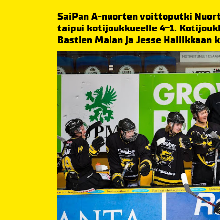
SaiPan A-nuorten voittoputki Nuorte
taipui kotijoukkueelle 4-1. Kotijouk
Bastien Maian ja Jesse Hallikkaan k