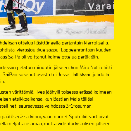
deksan ottelua käsittäneellä perjantain kierroksella.
ökohdista: vierasjoukkue saapui Lappeenrantaan kuuden
aas SaiPa oli voittanut kolme ottelua peräkkäin.
deksan pelatun minuutin jälkeen, kun Miro Nalli ohitti
 SaiPan kokenut osasto toi Jesse Hallikkaan johdolla
in.
usten värittämiä. Ilves jäähyili toisessa erässä kolmeen
isen etsikkoaikansa, kun Bastien Maia tälläsi
steli heti seuraavassa vaihdossa 3-1-osuman.
 päätöserässä kiinni, vaan nuoret Sputnikit vartioivat
hellä neljättä osumaa, mutta videotarkistuksen jälkeen