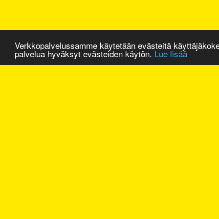
Verkkopalvelussamme käytetään evästeitä käyttäjäkok
palvelua hyväksyt evästeiden käytön.
Lue lisää