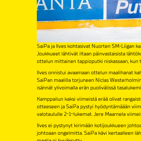
SaiPa ja Ilves kohtasivat Nuorten SM-Liigan kah
Joukkueet lähtivät iltaan päinvastaisista läht
ottelun mittainen tappioputki niskassaan, kun t
Ilves onnistui avaamaan ottelun maalihanat kah
SaiPan maalilla torjuneen Niclas Westerholmin.
isännät ylivoimalla erän puolivälissä tasalukemi
Kamppailun kaksi viimeistä erää olivat rangaist
otteeseen ja SaiPa pystyi hyödyntämäään viime
valotaululle 2-1-lukemat. Jere Maarnela viimei
Ilves ei pystynyt kirimään kotijoukkueen johtoa
johtoaan ongelmitta. SaiPa kävi kertaalleen lä
maalia ei hyväksytty.