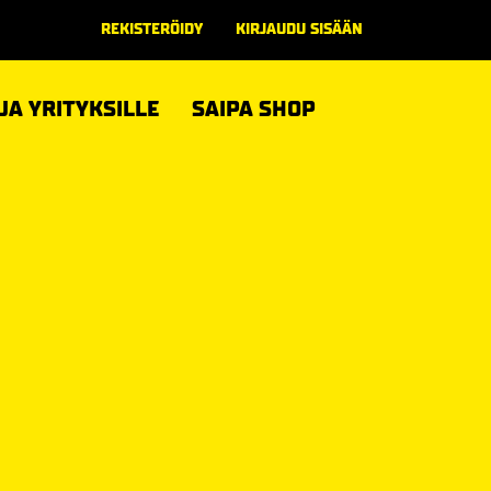
REKISTERÖIDY
KIRJAUDU SISÄÄN
 JA YRITYKSILLE
SAIPA SHOP