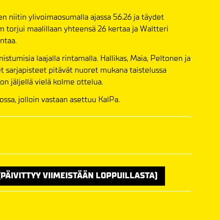
en niitin ylivoimaosumalla ajassa 56.26 ja täydet
 torjui maalillaan yhteensä 26 kertaa ja Waltteri
untaa.
nistumisia laajalla rintamalla. Hallikas, Maia, Peltonen ja
et sarjapisteet pitävät nuoret mukana taistelussa
n jäljellä vielä kolme ottelua.
ossa, jolloin vastaan asettuu KalPa.
PÄIVITTYY VIIMEISTÄÄN LOPPUILLASTA)