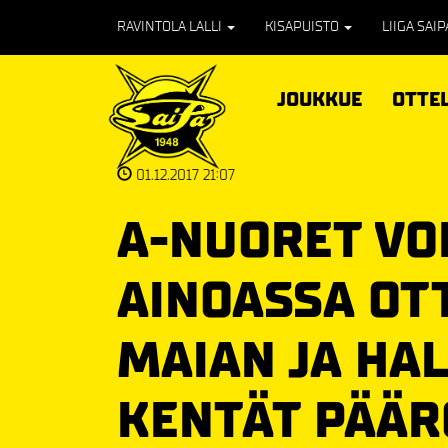
RAVINTOLA LALLI
KISAPUISTO
LIIGA SAI
JOUKKUE
OTTE
01.12.2017 21:07
A-NUORET VO
AINOASSA OT
MAIAN JA HA
KENTÄT PÄÄR