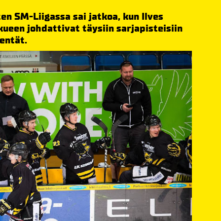
n SM-Liigassa sai jatkoa, kun Ilves
kueen johdattivat täysiin sarjapisteisiin
entät.