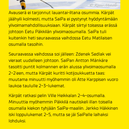
Avauserä ei tarjonnut lauantai-iltana osummia. Kärpät
jäähyili kolmesti, mutta SaiPa ei pystynyt hyödyntämään
ylivoimamahdollisuuksiaan. Kärpät siirtyi toisessa erässä
johtoon Eetu Päkkilän ylivoimaosumalla. SaiPa tuli
kuitenkin heti seuraavassa vaihdossa Eetu Matilaisen
osumalla tasoihin.
Seuraavassa vaihdossa soi jälleen: Zdenek Sedlak vei
vieraat uudelleen johtoon. SaiPan Antton Mänkäre
tasoitti puntit kolmannen erän alussa ylivoimaosumalla
2-2:een, mutta Kärpät kuritti kotijoukkuetta taas:
muutama minuutti myöhemmin oli Atte Karppisen vuoro
laukoa taululle 2-3-lukemat.
Kärpät ratkasi pelin Ville Heikkalan 2-4-osumalla.
Minuuttia myöhemmin Päkkilä nautiskeli illan toisella
osumalla kiekon tyhjään SaiPa-maaliin. Jerkko Häkkinen
iski loppulukemat 2-5, mutta se jäi SaiPalle laihaksi
lohduksi.