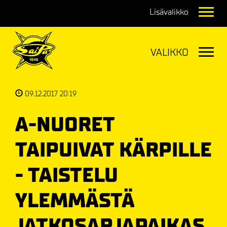
Navig
Navig
09.12.2017 20:19
A-NUORET
TAIPUIVAT KÄRPILLE
- TAISTELU
YLEMMÄSTÄ
JATKOSARJAPAIKAS