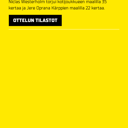
Niclas Westerholm torjui kotijoukkueen maalilla 35
kertaa ja Jere Oprana Kärppien maalilla 22 kertaa.
OTTELUN TILASTOT