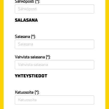
Sähköposti (*):
SALASANA
Salasana (*):
Vahvista salasana (*):
YHTEYSTIEDOT
Katuosoite (*):