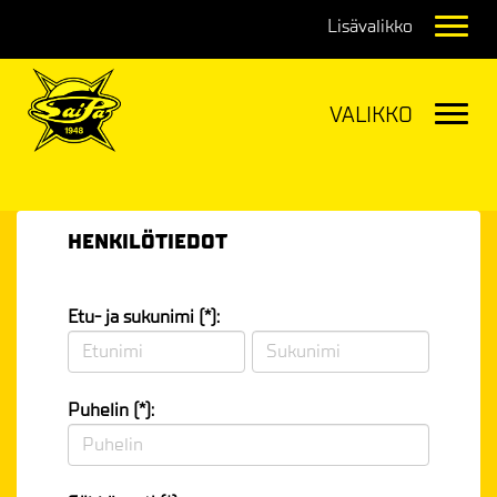
Navig
Navig
HENKILÖTIEDOT
Etu- ja sukunimi (*):
Puhelin (*):