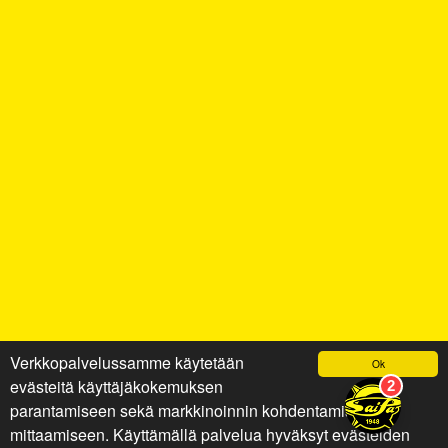
Verkkopalvelussamme käytetään
Ok
evästeitä käyttäjäkokemuksen
parantamiseen sekä markkinoinnin kohdentamiseen ja
mittaamiseen. Käyttämällä palvelua hyväksyt evästeiden