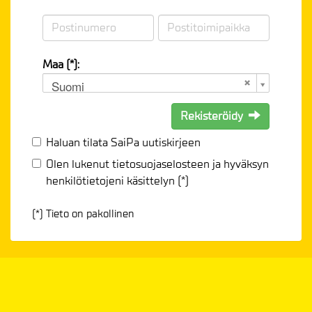
Maa (*):
Suomi
Rekisteröidy
Haluan tilata SaiPa uutiskirjeen
Olen lukenut
tietosuojaselosteen
ja hyväksyn
henkilötietojeni käsittelyn (*)
(*) Tieto on pakollinen