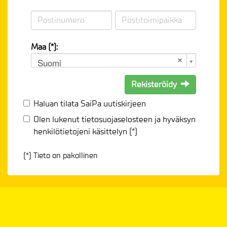
Maa (*):
Suomi
Rekisteröidy
Haluan tilata SaiPa uutiskirjeen
Olen lukenut
tietosuojaselosteen
ja hyväksyn
henkilötietojeni käsittelyn (*)
(*) Tieto on pakollinen