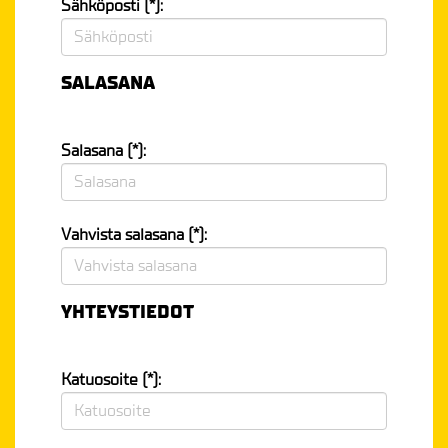
Sähköposti (*):
SALASANA
Salasana (*):
Vahvista salasana (*):
YHTEYSTIEDOT
Katuosoite (*):