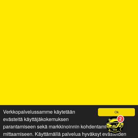
Verkkopalvelussamme käytetään
Ok
evästeitä käyttäjäkokemuksen
parantamiseen sekä markkinoinnin kohdentamiseen ja
mittaamiseen. Käyttämällä palvelua hyväksyt evästeiden