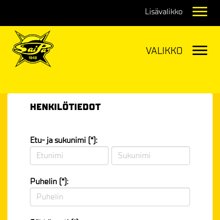
Navig
Navig
HENKILÖTIEDOT
Etu- ja sukunimi (*):
Puhelin (*):