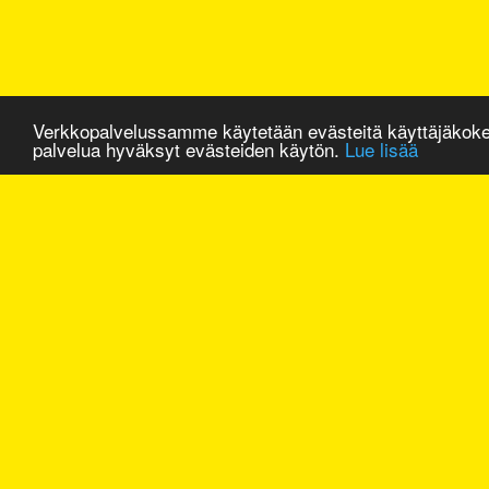
Verkkopalvelussamme käytetään evästeitä käyttäjäkok
palvelua hyväksyt evästeiden käytön.
Lue lisää