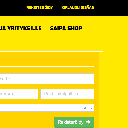
REKISTERÖIDY
KIRJAUDU SISÄÄN
 JA YRITYKSILLE
SAIPA SHOP
i
Rekisteröidy