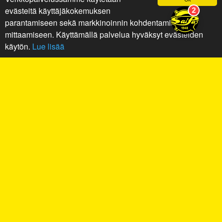
evästeitä käyttäjäkokemuksen
parantamiseen sekä markkinoinnin kohdentamiseen ja
mittaamiseen. Käyttämällä palvelua hyväksyt evästeiden
käytön.
Lue lisää