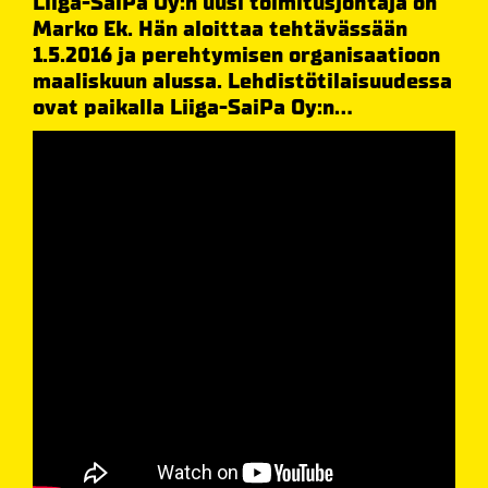
Liiga-SaiPa Oy:n uusi toimitusjohtaja on
Marko Ek. Hän aloittaa tehtävässään
1.5.2016 ja perehtymisen organisaatioon
maaliskuun alussa. Lehdistötilaisuudessa
ovat paikalla Liiga-SaiPa Oy:n...