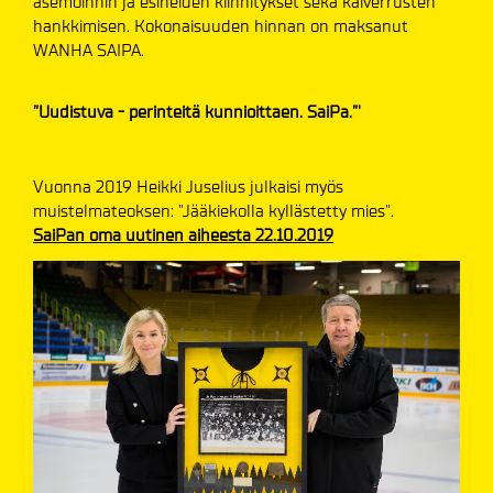
asemoinnin ja esineiden kiinnitykset sekä kaiverrusten
hankkimisen. Kokonaisuuden hinnan on maksanut
WANHA SAIPA.
”Uudistuva - perinteitä kunnioittaen. SaiPa.”'
Vuonna 2019 Heikki Juselius julkaisi myös
muistelmateoksen: "Jääkiekolla kyllästetty mies".
SaiPan oma uutinen aiheesta 22.10.2019