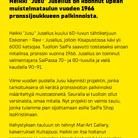
Heikki ”Jusu” Juselius on koonnut upean
muistelmataulun vuoden 1966
pronssijoukkueen palkinnoista.
Heikki "Jusu" Juselius kuului 60-luvun tähtiketjuun
Eiskonen - Ravi - Juselius, jolloin Kisapuistossa kävi yli
6000 katsojaa. Tuolloin SaiPa saavutti toistaiseksi ainoan
mitalinsa, pronssin vuonna 1966. Juselius on toiminut
valmentajana SaiPassa 70- ja 80-luvulla ja vielä
kaudella 90-91.
Viime vuoden puolella Jusu käynnisti projektin, jonka
tarkoituksena oli kerätä pronssivoiton palkinnoksi
määriteltyjä muistoesineitä. Seuralla ei tuolloin ollut
varsinaista, omaa mitalia. Nyt projekti on valmis taulu,
jonka tulemme pian sijoittamaan esille SaiPa Shop
IsoKristiinaan.
Kehystyksen tauluun on tehnyt Mai-Art Gallery,
kaiverrukset Kultajousi. Heikki on itse hoitanut