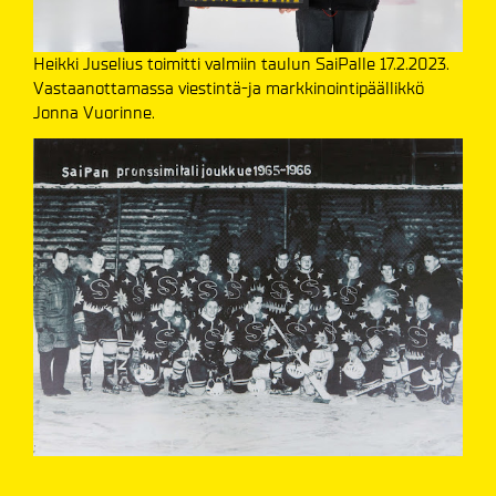
Heikki Juselius toimitti valmiin taulun SaiPalle 17.2.2023.
Vastaanottamassa viestintä-ja markkinointipäällikkö
Jonna Vuorinne.