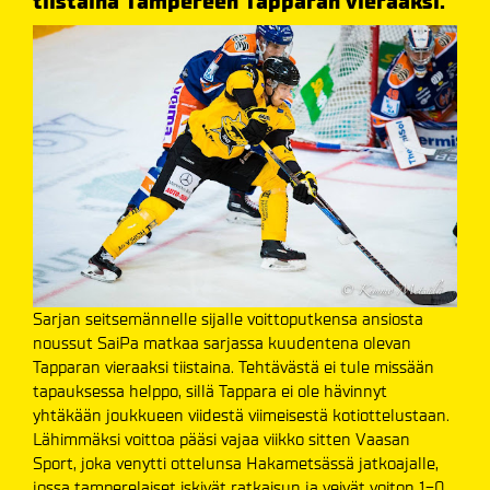
tiistaina Tampereen Tapparan vieraaksi.
Sarjan seitsemännelle sijalle voittoputkensa ansiosta
noussut SaiPa matkaa sarjassa kuudentena olevan
Tapparan vieraaksi tiistaina. Tehtävästä ei tule missään
tapauksessa helppo, sillä Tappara ei ole hävinnyt
yhtäkään joukkueen viidestä viimeisestä kotiottelustaan.
Lähimmäksi voittoa pääsi vajaa viikko sitten Vaasan
Sport, joka venytti ottelunsa Hakametsässä jatkoajalle,
jossa tamperelaiset iskivät ratkaisun ja veivät voiton 1-0