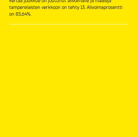
kertaa joukkue on joutunut alivoimalle ja maaleja
tamperelaisten verkkoon on tehty 13. Alivoimaprosentti
on 83,64%.