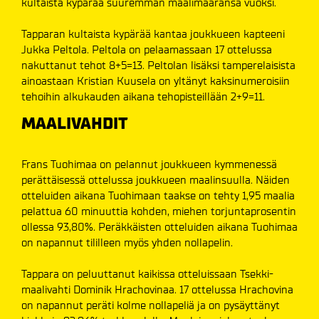
kultaista kypärää suuremman maalimääränsä vuoksi.
Tapparan kultaista kypärää kantaa joukkueen kapteeni
Jukka Peltola. Peltola on pelaamassaan 17 ottelussa
nakuttanut tehot 8+5=13. Peltolan lisäksi tamperelaisista
ainoastaan Kristian Kuusela on yltänyt kaksinumeroisiin
tehoihin alkukauden aikana tehopisteillään 2+9=11.
MAALIVAHDIT
Frans Tuohimaa on pelannut joukkueen kymmenessä
perättäisessä ottelussa joukkueen maalinsuulla. Näiden
otteluiden aikana Tuohimaan taakse on tehty 1,95 maalia
pelattua 60 minuuttia kohden, miehen torjuntaprosentin
ollessa 93,80%. Peräkkäisten otteluiden aikana Tuohimaa
on napannut tililleen myös yhden nollapelin.
Tappara on peluuttanut kaikissa otteluissaan Tsekki-
maalivahti Dominik Hrachovinaa. 17 ottelussa Hrachovina
on napannut peräti kolme nollapeliä ja on pysäyttänyt