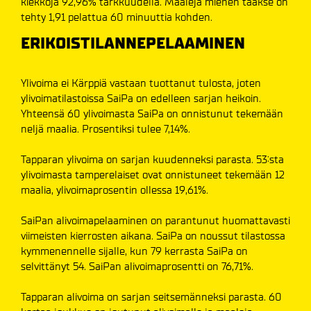
kiekkoja 92,96% tarkkuudella. Maaleja miehen taakse on
tehty 1,91 pelattua 60 minuuttia kohden.
ERIKOISTILANNEPELAAMINEN
Ylivoima ei Kärppiä vastaan tuottanut tulosta, joten
ylivoimatilastoissa SaiPa on edelleen sarjan heikoin.
Yhteensä 60 ylivoimasta SaiPa on onnistunut tekemään
neljä maalia. Prosentiksi tulee 7,14%.
Tapparan ylivoima on sarjan kuudenneksi parasta. 53:sta
ylivoimasta tamperelaiset ovat onnistuneet tekemään 12
maalia, ylivoimaprosentin ollessa 19,61%.
SaiPan alivoimapelaaminen on parantunut huomattavasti
viimeisten kierrosten aikana. SaiPa on noussut tilastossa
kymmenennelle sijalle, kun 79 kerrasta SaiPa on
selvittänyt 54. SaiPan alivoimaprosentti on 76,71%.
Tapparan alivoima on sarjan seitsemänneksi parasta. 60