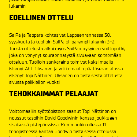
lukemin.
EDELLINEN OTTELU
SaiPa ja Tappara kohtasivat Lappeenrannassa 30.
syyskuuta ja tuolloin SaiPa oli parempi lukemin 3-2.
Tuosta ottelusta alkoi myös SaiPan nykyinen voittoputki,
joka on venynyt seuraennätystä sivuavaan seitsemään
otteluun. Tuolloin sankareina toimivat kaksi maalia
iskenyt Ahti Oksanen ja voittomaalin päätöserän alussa
iskenyt Topi Nättinen. Oksanen on tiistaisesta ottelusta
sivussa pelikiellon vuoksi.
TEHOKKAIMMAT PELAAJAT
Voittomaaliin syöttöpisteen saanut Topi Nättinen on
noussut tasoihin David Goodwinin kanssa joukkueen
sisäisessä pistepörssissä. Kummankin ollessa 11
tehopisteessä kantaa Goodwin tiistaisessa ottelussa