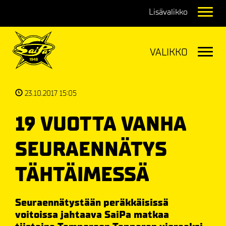
Navig
Navig
23.10.2017 15:05
19 VUOTTA VANHA
SEURAENNÄTYS
TÄHTÄIMESSÄ
Seuraennätystään peräkkäisissä
voitoissa jahtaava SaiPa matkaa