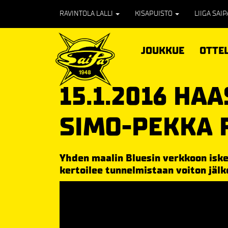
RAVINTOLA LALLI
KISAPUISTO
LIIGA SAI
JOUKKUE
OTTE
15.1.2016 HA
SIMO-PEKKA 
Yhden maalin Bluesin verkkoon iske
kertoilee tunnelmistaan voiton jälk