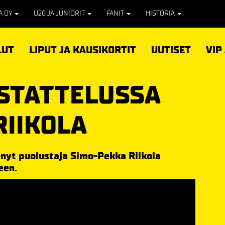
PA OY
U20 JA JUNIORIT
FANIT
HISTORIA
LUT
LIPUT JA KAUSIKORTIT
UUTISET
VIP
ASTATTELUSSA
RIIKOLA
nyt puolustaja Simo-Pekka Riikola
een.