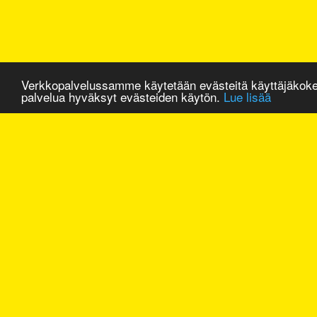
Verkkopalvelussamme käytetään evästeitä käyttäjäkok
palvelua hyväksyt evästeiden käytön.
Lue lisää