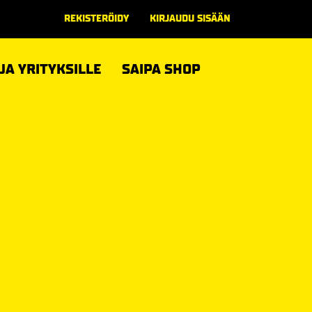
REKISTERÖIDY
KIRJAUDU SISÄÄN
 JA YRITYKSILLE
SAIPA SHOP