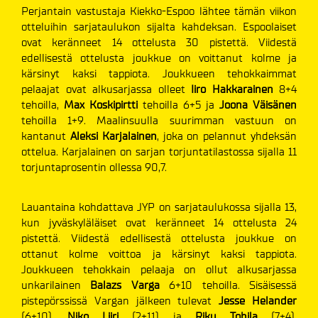
Perjantain vastustaja Kiekko-Espoo lähtee tämän viikon
otteluihin sarjataulukon sijalta kahdeksan. Espoolaiset
ovat keränneet 14 ottelusta 30 pistettä. Viidestä
edellisestä ottelusta joukkue on voittanut kolme ja
kärsinyt kaksi tappiota. Joukkueen tehokkaimmat
pelaajat ovat alkusarjassa olleet
Iiro Hakkarainen
8+4
tehoilla,
Max Koskipirtti
tehoilla 6+5 ja
Joona Väisänen
tehoilla 1+9. Maalinsuulla suurimman vastuun on
kantanut
Aleksi Karjalainen
, joka on pelannut yhdeksän
ottelua. Karjalainen on sarjan torjuntatilastossa sijalla 11
torjuntaprosentin ollessa 90,7.
Lauantaina kohdattava JYP on sarjataulukossa sijalla 13,
kun jyväskyläläiset ovat keränneet 14 ottelusta 24
pistettä. Viidestä edellisestä ottelusta joukkue on
ottanut kolme voittoa ja kärsinyt kaksi tappiota.
Joukkueen tehokkain pelaaja on ollut alkusarjassa
unkarilainen
Balazs Varga
6+10 tehoilla. Sisäisessä
pistepörssissä Vargan jälkeen tulevat
Jesse Helander
(6+10),
Niko Liiri
(2+11) ja
Riku Tohila
(7+4).