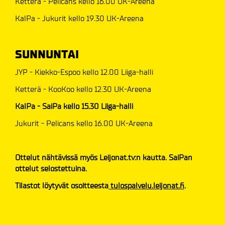
Ketterä - Pelicans kello 16.00 UK-Areena
KalPa - Jukurit kello 19.30 UK-Areena
SUNNUNTAI
JYP - Kiekko-Espoo kello 12.00 Liiga-halli
Ketterä - KooKoo kello 12.30 UK-Areena
KalPa - SaiPa kello 15.30 Liiga-halli
Jukurit - Pelicans kello 16.00 UK-Areena
Ottelut nähtävissä myös Leijonat.tv:n kautta. SaiPan
ottelut selostettuina.
Tilastot löytyvät osoitteesta
tulospalvelu.leijonat.fi
.