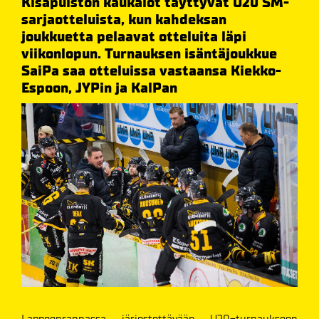
Kisapuiston kaukalot täyttyvät U20 SM-
sarjaotteluista, kun kahdeksan
joukkuetta pelaavat otteluita läpi
viikonlopun. Turnauksen isäntäjoukkue
SaiPa saa otteluissa vastaansa Kiekko-
Espoon, JYPin ja KalPan
Lappeenrannassa järjestettävään U20-turnaukseen