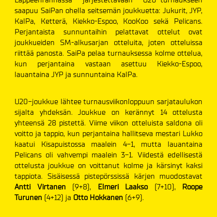
saapuu SaiPan ohella seitsemän joukkuetta: Jukurit, JYP,
KalPa, Ketterä, Kiekko-Espoo, KooKoo sekä Pelicans.
Perjantaista sunnuntaihin pelattavat ottelut ovat
joukkueiden SM-alkusarjan otteluita, joten otteluissa
riittää panosta. SaiPa pelaa turnauksessa kolme ottelua,
kun perjantaina vastaan asettuu Kiekko-Espoo,
lauantaina JYP ja sunnuntaina KalPa.
U20-joukkue lähtee turnausviikonloppuun sarjataulukon
sijalta yhdeksän. Joukkue on kerännyt 14 ottelusta
yhteensä 28 pistettä. Viime viikon otteluista saldona oli
voitto ja tappio, kun perjantaina hallitseva mestari Lukko
kaatui Kisapuistossa maalein 4-1, mutta lauantaina
Pelicans oli vahvempi maalein 3-1. Viidestä edellisestä
ottelusta joukkue on voittanut kolme ja kärsinyt kaksi
tappiota. Sisäisessä pistepörssissä kärjen muodostavat
Antti Virtanen
(9+8),
Elmeri Laakso
(7+10),
Roope
Turunen
(4+12) ja
Otto
Hokkanen
(6+9).