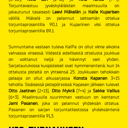
Torjuntavastuu jyväskyläläisten maalinsuulla on
jakautunut tasaisesti
Leevi Mäkelän
ja
Kalle Kuparisen
välillä. Mäkelä on pelannut seitsemän ottelua
torjuntaprosentilla 90,1 ja Kuparinen viisi ottelua
torjuntaprosentilla 89,1.
Sunnuntaina vastaan tuleva KalPa on ollut viime aikoina
vahvassa vireessä. Viidestä edellisestä ottelusta joukkue
on voittanut neljä ja hävinnyt vain yhden.
Sarjataulukossa kuopiolaiset ovat kymmenentenä, kun 14
ottelusta pisteitä on yhteensä 25. Joukkueen tehokkain
pelaaja on ollut alkusarjassa
Konsta Kapanen
3+15
tehoilla. Sisäisessä pistepörssissä Kapasen jälkeen tulevat
Otto Jaatinen
(2+13),
Otto Mykrä
(7+4) ja
Sakke Vallius
(6+3). Maalinsuulla suurimman vastuun on kantanut
Jami Pasanen
, joka on pelannut yhdeksän ottelua.
Pasanen on sarjan torjuntatilastossa yhdeksäntenä
torjuntaprosentilla 91,3.