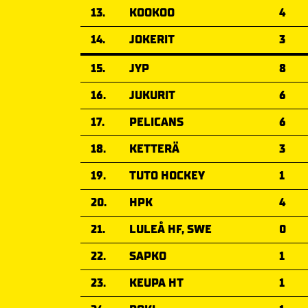
13.
KOOKOO
4
14.
JOKERIT
3
15.
JYP
8
16.
JUKURIT
6
17.
PELICANS
6
18.
KETTERÄ
3
19.
TUTO HOCKEY
1
20.
HPK
4
21.
LULEÅ HF, SWE
0
22.
SAPKO
1
23.
KEUPA HT
1