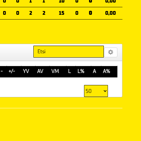
0
0
1
1
10
0
0
0,00
0
0
2
2
15
0
0
0,00
-
+/-
YV
AV
VM
L
L%
A
A%