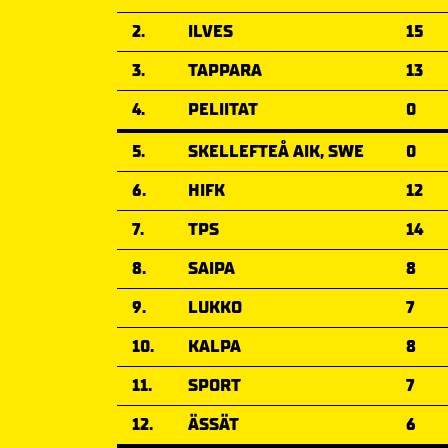
2.
ILVES
15
3.
TAPPARA
13
4.
PELIITAT
0
5.
SKELLEFTEÅ AIK, SWE
0
6.
HIFK
12
7.
TPS
14
8.
SAIPA
8
9.
LUKKO
7
10.
KALPA
8
11.
SPORT
7
12.
ÄSSÄT
6