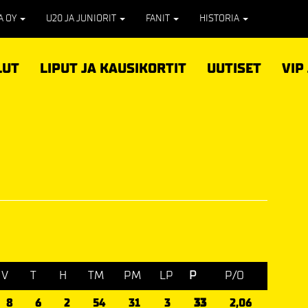
PA OY
U20 JA JUNIORIT
FANIT
HISTORIA
LUT
LIPUT JA KAUSIKORTIT
UUTISET
VIP
V
T
H
TM
PM
LP
P
P/O
8
6
2
54
31
3
33
2,06