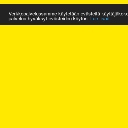
Verkkopalvelussamme käytetään evästeitä käyttäjäkok
palvelua hyväksyt evästeiden käytön.
Lue lisää