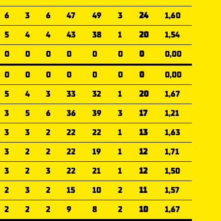
6
3
6
47
49
3
24
1,60
5
4
4
43
38
1
20
1,54
0
0
0
0
0
0
0
0,00
0
0
0
0
0
0
0
0,00
5
4
3
33
32
1
20
1,67
3
5
6
36
39
3
17
1,21
3
3
2
22
22
1
13
1,63
3
2
2
22
19
1
12
1,71
3
2
3
22
21
1
12
1,50
2
3
2
15
10
2
11
1,57
2
2
2
9
8
2
10
1,67