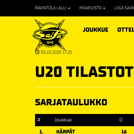
RAVINTOLA LALLI
KISAPUISTO
LIIGA SAI
JOUKKUE
OTTE
05.10.2020 17:23
U20 TILASTOT
SARJATAULUKKO
#
Joukkue
O
1.
KÄRPÄT
16