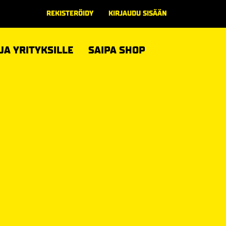
REKISTERÖIDY
KIRJAUDU SISÄÄN
 JA YRITYKSILLE
SAIPA SHOP