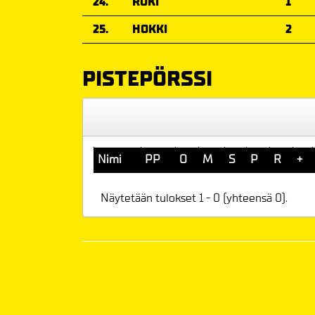
24.
ROKI
1
25.
HOKKI
2
PISTEPÖRSSI
Nimi
PP
O
M
S
P
R
+
Näytetään tulokset 1 - 0 (yhteensä 0).