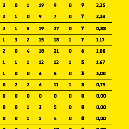
3
0
1
19
9
0
9
2,25
2
1
0
9
7
0
7
2,33
2
1
5
19
27
0
7
0,88
1
3
2
15
18
1
7
1,17
2
0
4
18
21
0
6
1,00
1
1
1
12
12
1
5
1,67
1
0
0
6
5
0
3
3,00
0
2
2
6
11
1
3
0,75
0
0
0
0
0
0
0
0,00
0
0
1
2
5
0
0
0,00
0
0
1
1
4
0
0
0,00