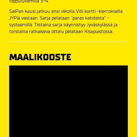
loppulukemilla 3-4.
SaiPan kausi jatkuu ensi viikolla Villi kortti -kierroksella
JYPiä vastaan. Sarja pelataan "paras kahdesta" -
systeemillä. Tiistaina sarja käynnistyy Jyväskylässä ja
torstaina ratkaiseva ottelu pelataan Kisapuistossa.
MAALIKOOSTE