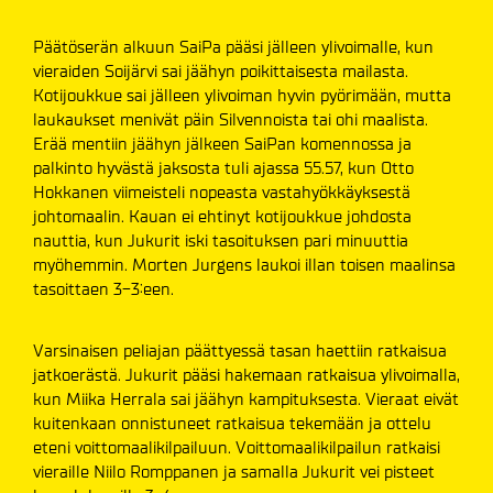
Päätöserän alkuun SaiPa pääsi jälleen ylivoimalle, kun
vieraiden Soijärvi sai jäähyn poikittaisesta mailasta.
Kotijoukkue sai jälleen ylivoiman hyvin pyörimään, mutta
laukaukset menivät päin Silvennoista tai ohi maalista.
Erää mentiin jäähyn jälkeen SaiPan komennossa ja
palkinto hyvästä jaksosta tuli ajassa 55.57, kun Otto
Hokkanen viimeisteli nopeasta vastahyökkäyksestä
johtomaalin. Kauan ei ehtinyt kotijoukkue johdosta
nauttia, kun Jukurit iski tasoituksen pari minuuttia
myöhemmin. Morten Jurgens laukoi illan toisen maalinsa
tasoittaen 3-3:een.
Varsinaisen peliajan päättyessä tasan haettiin ratkaisua
jatkoerästä. Jukurit pääsi hakemaan ratkaisua ylivoimalla,
kun Miika Herrala sai jäähyn kampituksesta. Vieraat eivät
kuitenkaan onnistuneet ratkaisua tekemään ja ottelu
eteni voittomaalikilpailuun. Voittomaalikilpailun ratkaisi
vieraille Niilo Romppanen ja samalla Jukurit vei pisteet