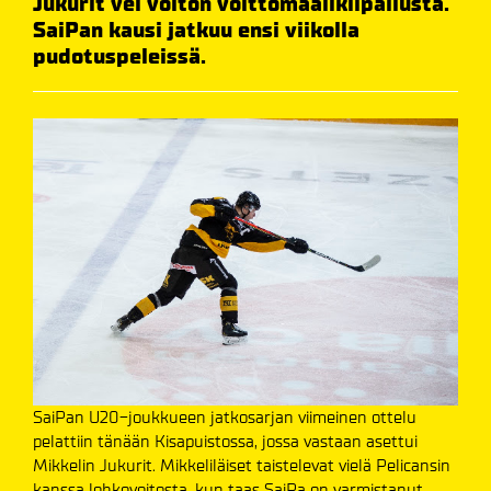
Jukurit vei voiton voittomaalikilpailusta.
SaiPan kausi jatkuu ensi viikolla
pudotuspeleissä.
SaiPan U20-joukkueen jatkosarjan viimeinen ottelu
pelattiin tänään Kisapuistossa, jossa vastaan asettui
Mikkelin Jukurit. Mikkeliläiset taistelevat vielä Pelicansin
kanssa lohkovoitosta, kun taas SaiPa on varmistanut