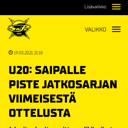
Navig
Navig
19.03.2021 21:18
U20: SAIPALLE
PISTE JATKOSARJAN
VIIMEISESTÄ
OTTELUSTA