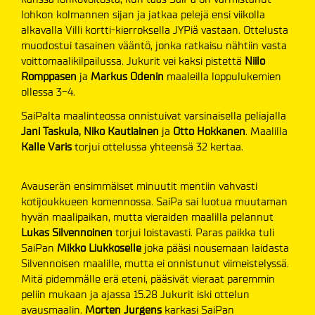
lohkon kolmannen sijan ja jatkaa pelejä ensi viikolla
alkavalla Villi kortti-kierroksella JYPiä vastaan. Ottelusta
muodostui tasainen vääntö, jonka ratkaisu nähtiin vasta
voittomaalikilpailussa. Jukurit vei kaksi pistettä
Niilo
Romppasen
ja
Markus Odenin
maaleilla loppulukemien
ollessa 3-4.
SaiPalta maalinteossa onnistuivat varsinaisella peliajalla
Jani Taskula, Niko Kautiainen
ja
Otto Hokkanen
. Maalilla
Kalle Varis
torjui ottelussa yhteensä 32 kertaa.
Avauserän ensimmäiset minuutit mentiin vahvasti
kotijoukkueen komennossa. SaiPa sai luotua muutaman
hyvän maalipaikan, mutta vieraiden maalilla pelannut
Lukas Silvennoinen
torjui loistavasti. Paras paikka tuli
SaiPan
Mikko Liukkoselle
joka pääsi nousemaan laidasta
Silvennoisen maalille, mutta ei onnistunut viimeistelyssä.
Mitä pidemmälle erä eteni, pääsivät vieraat paremmin
peliin mukaan ja ajassa 15.28 Jukurit iski ottelun
avausmaalin.
Morten Jurgens
karkasi SaiPan