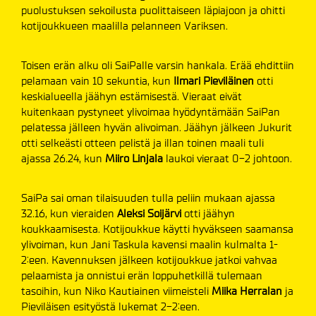
puolustuksen sekoilusta puolittaiseen läpiajoon ja ohitti
kotijoukkueen maalilla pelanneen Variksen.
Toisen erän alku oli SaiPalle varsin hankala. Erää ehdittiin
pelamaan vain 10 sekuntia, kun
Ilmari Pieviläinen
otti
keskialueella jäähyn estämisestä. Vieraat eivät
kuitenkaan pystyneet ylivoimaa hyödyntämään SaiPan
pelatessa jälleen hyvän alivoiman. Jäähyn jälkeen Jukurit
otti selkeästi otteen pelistä ja illan toinen maali tuli
ajassa 26.24, kun
Miiro Linjala
laukoi vieraat 0-2 johtoon.
SaiPa sai oman tilaisuuden tulla peliin mukaan ajassa
32.16, kun vieraiden
Aleksi Soijärvi
otti jäähyn
koukkaamisesta. Kotijoukkue käytti hyväkseen saamansa
ylivoiman, kun Jani Taskula kavensi maalin kulmalta 1-
2:een. Kavennuksen jälkeen kotijoukkue jatkoi vahvaa
pelaamista ja onnistui erän loppuhetkillä tulemaan
tasoihin, kun Niko Kautiainen viimeisteli
Miika Herralan
ja
Pieviläisen esityöstä lukemat 2-2:een.