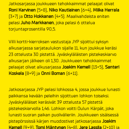
Jatkosarjassa joukkueen tehokkaimmat pelaajat olivat
Roni Karvinen
(5+8),
Niko Kautiainen
(6+4),
Miika Herrala
(3+7) ja
Otto Hokkanen
(4+5). Maalivahdeista eniten
pelasi
Juho Markkanen
, joka pelasi 6 ottelua
torjuntaprosentilla 90,5.
Villi kortti-kierroksen vastustaja JYP sijoittui syksyn
alkusarjassa sarjataulukon sijalle 11, kun joukkue keräsi
23 ottelusta 30 pistettä. Jyväskyläläisten pistekeskiarvo
alkusarjan jälkeen oli 1,30. Joukkueen tehokkaimmat
pelaajat olivat alkusarjassa
Joakim Kemell
(13+5),
Santeri
Koskela
(8+9) ja
Onni Boman
(6+11).
Jatkosarjassa JYP pelasi lohkossa 4, jossa joukkue lunasti
paikkansa kevään peleihin sijoittuen lohkon toiseksi.
Jyväskyläläiset keräsivät 39 ottelusta 57 pistettä
pistekeskiarvolla 1,46. Lohkon voitti Oulun Kärpät, joka
lunasti suoran paikan puolivälieriin. Joukkueen sisäisessä
pistepörssissä kärjen muodostivat jatkosarjassa
Joakim
Kemell
(9+9),
Tomi Mäntynen
(4+8),
Jere Lassila
(2+10) ja