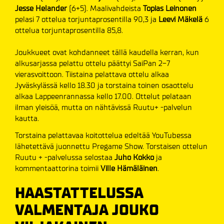
Jesse Helander
(6+5). Maalivahdeista
Topias Leinonen
pelasi 7 ottelua torjuntaprosentilla 90,3 ja
Leevi Mäkelä
6
ottelua torjuntaprosentilla 85,8.
Joukkueet ovat kohdanneet tällä kaudella kerran, kun
alkusarjassa pelattu ottelu päättyi SaiPan 2-7
vierasvoittoon. Tiistaina pelattava ottelu alkaa
Jyväskylässä kello 18.30 ja torstaina toinen osaottelu
alkaa Lappeenrannassa kello 17.00. Ottelut pelataan
ilman yleisöä, mutta on nähtävissä Ruutu+ -palvelun
kautta.
Torstaina pelattavaa koitottelua edeltää YouTubessa
lähetettävä juonnettu Pregame Show. Torstaisen ottelun
Ruutu + -palvelussa selostaa
Juho Kokko
ja
kommentaattorina toimii
Ville Hämäläinen
.
HAASTATTELUSSA
VALMENTAJA JOUKO