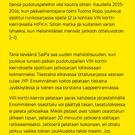
tiensä pudotuspeleihin viisi kautta sitten. Kaudella 2015-
2016, kun päävalmentajana toimi Tuomo Ropo, joukkue
sijoittui runkosarjassa sijalle 12 ja kohtasi Villi kortti-
kierroksella HIFK:n. Silloin matka jäi kuitenkin varsin
lyhyeksi, kun Helsinkiläiset menivät jatkoon otteluvoitoin
2-0.
Tänä keväänä SaiPa saa uuden mahdollisuuden, kun
joukkue lunasti paikan pudotuspelien Villi kortti-
kierrokselle sijoittuen jatkosarjan lohkossaan
kolmanneksi. Tiiastaina alkavassa ottelusarjassa vastaan
tulee JYP. Ensimmäinen koitos pelataan tiistaina
Jyväskylässä ja toinen osa torstaina Lappeenrannassa.
Villi kortti-kierros pelataan paras kahdesta järjestelmällä.
Ensimmäinen osaottelu voi päättyä tasan, tasatuloksessa
ei pelata jatkoaikaa. Mikäli pisteet ovat toisen osaottelun
jälkeen tasan, pelataan 20 minuutin jatkoerä voittajan
ratkaisemiseksi. Jatkoerä pelataan kokonaan, eli ottelu
jatkuu vaikka toinen joukkueista tekisi maalin. Jos