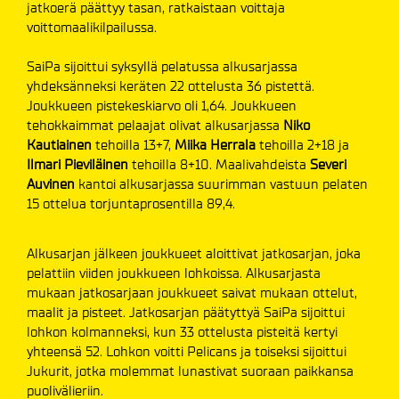
jatkoerä päättyy tasan, ratkaistaan voittaja
voittomaalikilpailussa.
SaiPa sijoittui syksyllä pelatussa alkusarjassa
yhdeksänneksi keräten 22 ottelusta 36 pistettä.
Joukkueen pistekeskiarvo oli 1,64. Joukkueen
tehokkaimmat pelaajat olivat alkusarjassa
Niko
Kautiainen
tehoilla 13+7,
Miika Herrala
tehoilla 2+18 ja
Ilmari Pieviläinen
tehoilla 8+10. Maalivahdeista
Severi
Auvinen
kantoi alkusarjassa suurimman vastuun pelaten
15 ottelua torjuntaprosentilla 89,4.
Alkusarjan jälkeen joukkueet aloittivat jatkosarjan, joka
pelattiin viiden joukkueen lohkoissa. Alkusarjasta
mukaan jatkosarjaan joukkueet saivat mukaan ottelut,
maalit ja pisteet. Jatkosarjan päätyttyä SaiPa sijoittui
lohkon kolmanneksi, kun 33 ottelusta pisteitä kertyi
yhteensä 52. Lohkon voitti Pelicans ja toiseksi sijoittui
Jukurit, jotka molemmat lunastivat suoraan paikkansa
puolivälieriin.